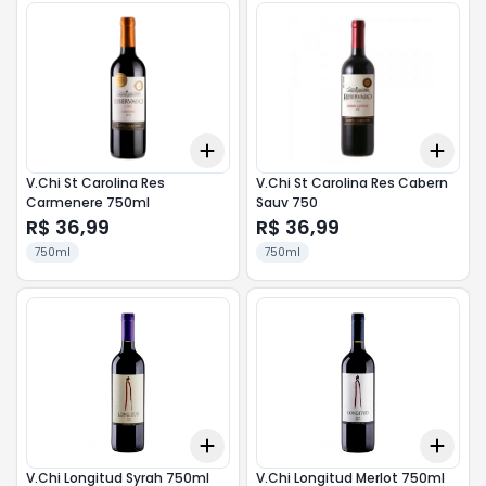
Add
Add
+
3
+
5
+
10
+
3
V.Chi St Carolina Res
V.Chi St Carolina Res Cabern
Carmenere 750ml
Sauv 750
R$ 36,99
R$ 36,99
750ml
750ml
Add
Add
+
3
+
5
+
10
+
3
V.Chi Longitud Syrah 750ml
V.Chi Longitud Merlot 750ml