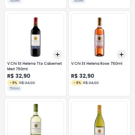
750ml
750ml
Add
Add
+
3
+
5
+
10
+
3
V.Chi St Helena Tto Cabernet
V.Chi St Helena Rose 750ml
Merl 750ml
R$ 32,90
R$ 32,90
R$ 34,90
R$ 34,90
-
6
%
-
6
%
750ml