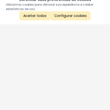
Utilizamos cookies para otimizar sua experiência e coletar
estatísticas de uso.
Aceitar todos
Configurar cookies
Aproveite as nossas promoções!
Cadastre seu e-mail e receba ofertas exclusivas.
QUERO RECEBER