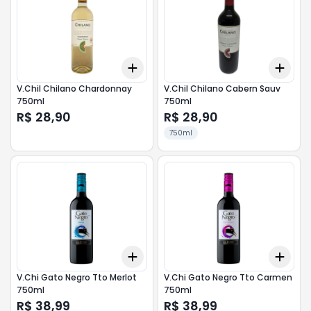
Add
Add
+
3
+
5
+
10
+
3
V.Chil Chilano Chardonnay
V.Chil Chilano Cabern Sauv
750ml
750ml
R$ 28,90
R$ 28,90
750ml
Add
Add
+
3
+
5
+
10
+
3
V.Chi Gato Negro Tto Merlot
V.Chi Gato Negro Tto Carmen
750ml
750ml
R$ 38,99
R$ 38,99