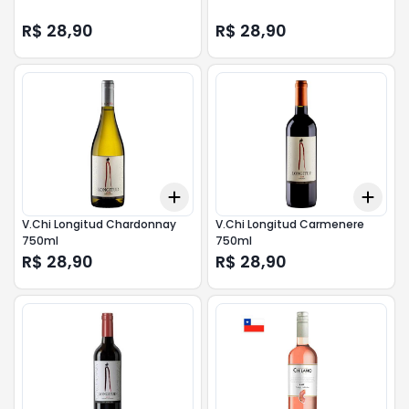
R$ 28,90
R$ 28,90
Add
Add
+
3
+
5
+
10
+
3
V.Chi Longitud Chardonnay
V.Chi Longitud Carmenere
750ml
750ml
R$ 28,90
R$ 28,90