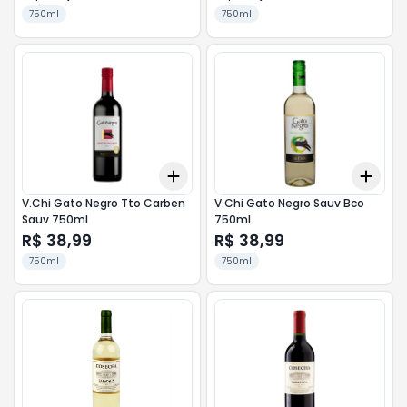
750ml
750ml
Add
Add
+
3
+
5
+
10
+
3
V.Chi Gato Negro Tto Carben
V.Chi Gato Negro Sauv Bco
Sauv 750ml
750ml
R$ 38,99
R$ 38,99
750ml
750ml