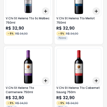
Add
Add
+
3
+
5
+
10
+
3
V.Chi St Helena Tto Sc Malbec
V.Chi St Helena Tto Merlot
750ml
750ml
R$ 32,90
R$ 32,90
R$ 34,90
R$ 34,90
-
6
%
-
6
%
750ml
Add
Add
+
3
+
5
+
10
+
3
V.Chi St Helena Tto
V.Chi St Helena Tto Cabernet
Carmenere 750ml
Sauvig 750m
R$ 32,90
R$ 32,90
R$ 34,90
R$ 34,90
-
6
%
-
6
%