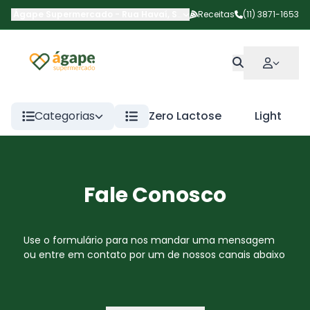
Ágape Supermercado
-
Rua Havaí
,
São Paulo
Receitas
-
SP
(11) 3871-1653
Categorias
Zero Lactose
Light
Fale Conosco
Use o formulário para nos mandar uma mensagem
ou entre em contato por um de nossos canais abaixo