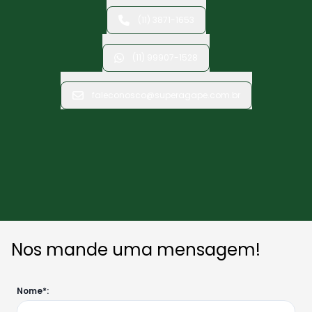
(11) 3871-1653
(11) 99907-1528
faleconosco@superagape.com.br
Nos mande uma mensagem!
Nome*: