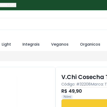
Paulo
-
SP
Light
Integrais
Veganos
Organicos
V.Chi Cosecha
Código: #
32208
Marca:
T
R$ 49,90
750ml