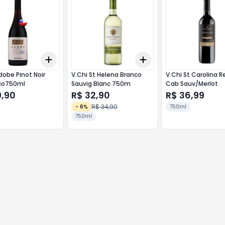
Add
Add
10
+
3
+
5
+
10
+
3
+
5
+
10
dobe Pinot Noir
V.Chi St Helena Branco
V.Chi St Carolina R
co750ml
Sauvig Blanc 750m
Cab Sauv/Merlot
9,90
R$ 32,90
R$ 36,99
R$ 34,90
-
6
%
750ml
750ml