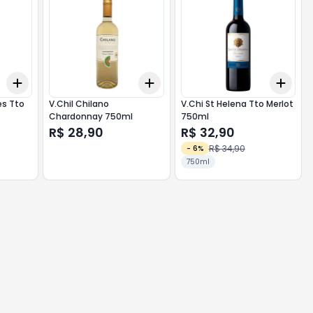
Add
Add
Add
+
3
+
5
+
10
+
3
+
5
+
10
+
3
es Tto
V.Chil Chilano
V.Chi St Helena Tto Merlot
Chardonnay 750ml
750ml
R$ 28,90
R$ 32,90
R$ 34,90
-
6
%
750ml