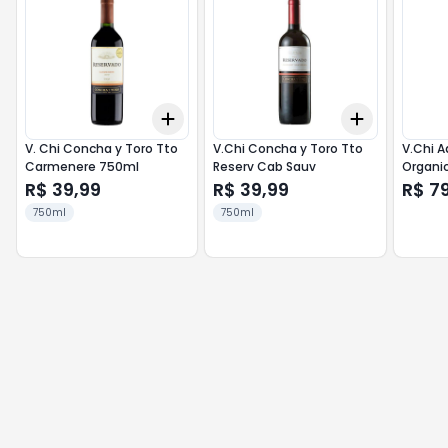
Add
Add
+
3
+
5
+
10
+
3
+
5
+
V. Chi Concha y Toro Tto
V.Chi Concha y Toro Tto
V.Chi A
Carmenere 750ml
Reserv Cab Sauv
Organi
R$ 39,99
R$ 39,99
R$ 7
750ml
750ml