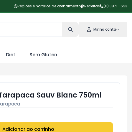
Regiões e horários de atendimento
Receitas
(11) 3871-1653
Minha conta
Diet
Sem Glúten
 Tarapaca Sauv Blanc 750ml
arapaca
Adicionar ao carrinho
Subtotal:
R$ 0,00