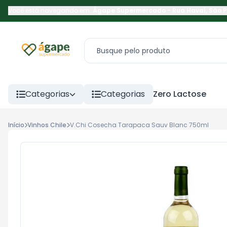
Você está navegando em:
Ágape Supermercado
-
Rua Havaí
,
São 
Categorias
Categorias
Zero Lactose
Início
Vinhos Chile
V.Chi Cosecha Tarapaca Sauv Blanc 750ml