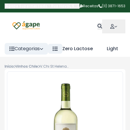
Ágape Supermercado
-
Rua Havaí
,
São Paulo
Receitas
-
SP
(11) 3871-1653
Categorias
Zero Lactose
Light
Início
Vinhos Chile
V.Chi St Helena Branco Sauvig Blanc 750m