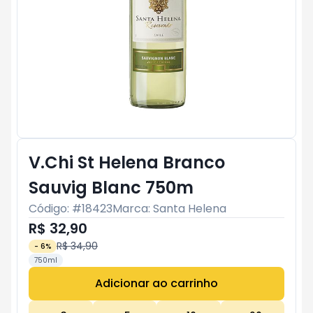
V.Chi St Helena Branco
Sauvig Blanc 750m
Código: #
18423
Marca:
Santa Helena
R$ 32,90
R$ 34,90
-
6
%
750ml
Adicionar ao carrinho
Subtotal:
R$ 0