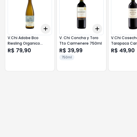
Add
Add
+
3
+
5
+
10
+
3
+
5
+
10
V.Chi Adobe Bco
V. Chi Concha y Toro
V.Chi Cosech
Riesling Organico
Tto Carmenere 750ml
Tarapaca Ca
750ml
750ml
R$ 79,90
R$ 39,99
R$ 49,90
750ml