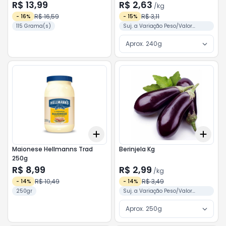
R$ 13,99
R$ 2,63
/
kg
R$ 16,59
R$ 3,11
-
16
%
-
15
%
115 Grama(s)
Suj. a Variação Peso/Valor
Conforme Separação
Aprox. 240g
Add
Add
+
3
+
5
+
10
+
3
Maionese Hellmanns Trad
Berinjela Kg
250g
R$ 8,99
R$ 2,99
/
kg
R$ 10,49
R$ 3,49
-
14
%
-
14
%
250gr
Suj. a Variação Peso/Valor
Conforme Separação
Aprox. 250g