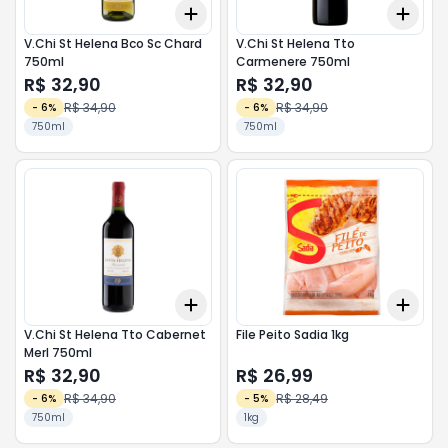
Add
Add
+
3
+
5
+
10
+
3
V.Chi St Helena Bco Sc Chard
V.Chi St Helena Tto
750ml
Carmenere 750ml
R$ 32,90
R$ 32,90
R$ 34,90
R$ 34,90
-
6
%
-
6
%
750ml
750ml
Add
Add
+
3
+
5
+
10
+
3
V.Chi St Helena Tto Cabernet
File Peito Sadia 1kg
Merl 750ml
R$ 32,90
R$ 26,99
R$ 34,90
R$ 28,49
-
6
%
-
5
%
750ml
1kg