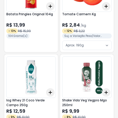
Add
Add
+
3
+
5
+
10
+
3
Batata Pringles Original 104g
Tomate Carmem Kg
R$ 13,99
R$ 2,84
/
kg
R$ 15,99
R$ 3,22
-
13
%
-
12
%
104 Grama(s)
Suj. a Variação Peso/Valor
Conforme Separação
Aprox. 190g
Add
Add
+
3
+
5
+
10
+
3
Iog Whey 21 Coco Verde
Shake Vida Veg Vegpro Mgo
Campo 250g
250ml
R$ 12,59
R$ 9,99
R$ 13,90
R$ 10,90
-
9
%
-
8
%