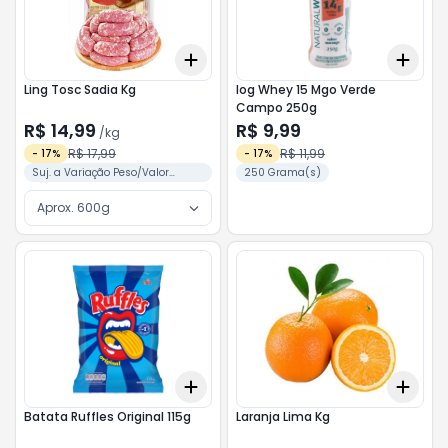
Add
Add
+
3
kg
+
5
kg
+
3
Ling Tosc Sadia Kg
Iog Whey 15 Mgo Verde
Campo 250g
R$ 14,99
R$ 9,99
/
kg
R$ 17,99
R$ 11,99
-
17
%
-
17
%
Suj. a Variação Peso/Valor
250 Grama(s)
Conforme Separação
Aprox. 600g
Add
Add
+
3
+
5
+
10
+
3
Batata Ruffles Original 115g
Laranja Lima Kg