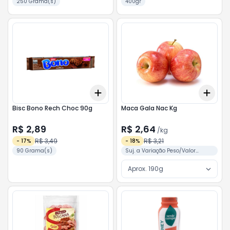
250 Grama(s)
400gr
Add
Add
+
3
+
5
+
10
+
3
Bisc Bono Rech Choc 90g
Maca Gala Nac Kg
R$ 2,89
R$ 2,64
/
kg
R$ 3,49
R$ 3,21
-
17
%
-
18
%
90 Grama(s)
Suj. a Variação Peso/Valor
Conforme Separação
Aprox. 190g