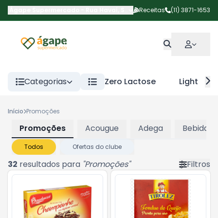
Ágape Supermercado
-
Rua Havaí
,
São Paulo
Receitas
-
SP
(11) 3871-1653
Categorias
Zero Lactose
Light
Início
Promoções
Promoções
Acougue
Adega
Bebidas
Todos
Ofertas do clube
32
resultados para
"
Promoções
"
Filtros