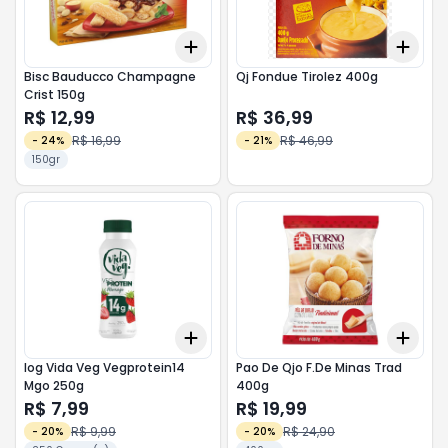
Add
Add
+
3
+
5
+
10
+
3
Bisc Bauducco Champagne
Qj Fondue Tirolez 400g
Crist 150g
R$ 12,99
R$ 36,99
R$ 16,99
R$ 46,99
-
24
%
-
21
%
150gr
Add
Add
+
3
+
5
+
10
+
3
Iog Vida Veg Vegprotein14
Pao De Qjo F.De Minas Trad
Mgo 250g
400g
R$ 7,99
R$ 19,99
R$ 9,99
R$ 24,90
-
20
%
-
20
%