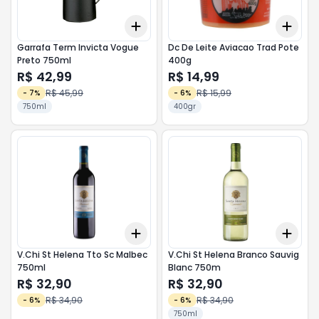
Add
Add
+
3
+
5
+
10
+
3
Garrafa Term Invicta Vogue
Dc De Leite Aviacao Trad Pote
Preto 750ml
400g
R$ 42,99
R$ 14,99
R$ 45,99
R$ 15,99
-
7
%
-
6
%
750ml
400gr
Add
Add
+
3
+
5
+
10
+
3
V.Chi St Helena Tto Sc Malbec
V.Chi St Helena Branco Sauvig
750ml
Blanc 750m
R$ 32,90
R$ 32,90
R$ 34,90
R$ 34,90
-
6
%
-
6
%
750ml