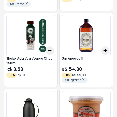
250 Grama(s)
Add
Add
+
3
+
5
+
10
+
3
Shake Vida Veg Vegpro Choc
Gin Apogee 1l
250ml
R$ 9,99
R$ 54,90
R$ 10,90
R$ 59,99
-
8
%
-
8
%
1 Quilograma(s)