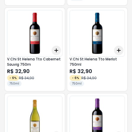
Add
Add
+
3
+
5
+
10
+
3
V.Chi St Helena Tto Cabernet
V.Chi St Helena Tto Merlot
Sauvig 750m
750ml
R$ 32,90
R$ 32,90
R$ 34,90
R$ 34,90
-
6
%
-
6
%
750ml
750ml