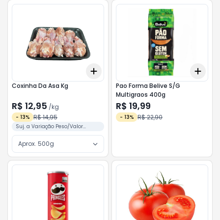
Add
Add
+
3
kg
+
5
kg
+
3
Coxinha Da Asa Kg
Pao Forma Belive S/G
Multigraos 400g
R$ 12,95
R$ 19,99
/
kg
R$ 14,95
R$ 22,90
-
13
%
-
13
%
Suj. a Variação Peso/Valor
Conforme Separação
Aprox. 500g