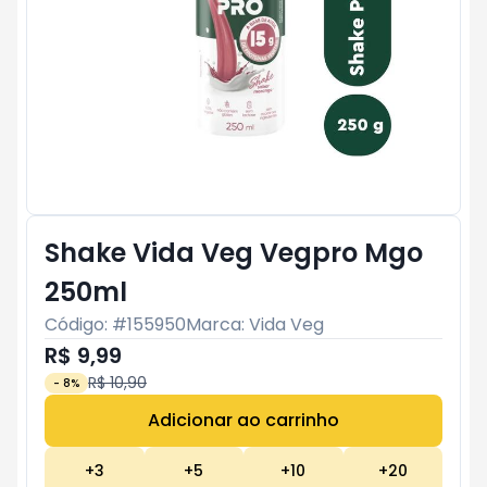
Shake Vida Veg Vegpro Mgo
250ml
Código: #
155950
Marca:
Vida Veg
R$ 9,99
R$ 10,90
-
8
%
Adicionar ao carrinho
Subtotal:
R$ 0
+
3
+
5
+
10
+
20