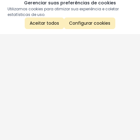
Gerenciar suas preferências de cookies
Utilizamos cookies para otimizar sua experiência e coletar
estatísticas de uso.
Aceitar todos
Configurar cookies
Aproveite as nossas promoções!
Cadastre seu e-mail e receba ofertas exclusivas.
QUERO RECEBER