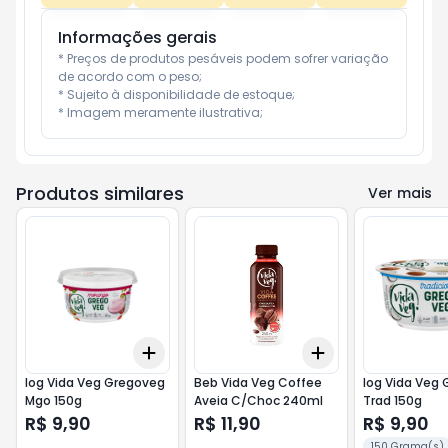
Informações gerais
* Preços de produtos pesáveis podem sofrer variação 
de acordo com o peso;

* Sujeito à disponibilidade de estoque;

* Imagem meramente ilustrativa;
Produtos similares
Ver mais
Add
Add
+
3
+
5
+
10
+
3
+
5
+
10
Iog Vida Veg Gregoveg
Beb Vida Veg Coffee
Iog Vida Veg
Mgo 150g
Aveia C/Choc 240ml
Trad 150g
R$ 9,90
R$ 11,90
R$ 9,90
150 Grama(s)