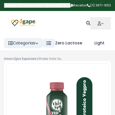
Ágape Supermercado
-
Rua Havaí
,
São Paulo
Receitas
-
SP
(11) 3871-1653
Categorias
Zero Lactose
Light
Início
Qjos Especiais
Shake Vida Veg Vegpro Mgo 250ml