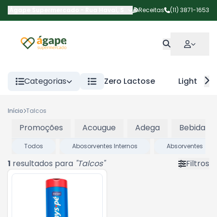
Ágape Supermercado
-
Rua Havaí
,
São Paulo
Receitas
-
SP
(11) 3871-1653
Categorias
Zero Lactose
Light
Início
Talcos
Promoções
Acougue
Adega
Bebidas
Todos
Abosorventes Internos
Absorventes
1
resultados para
"
Talcos
"
Filtros