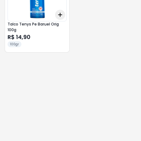
Add
+
3
+
5
+
10
Talco Tenys Pe Baruel Orig
100g
R$ 14,90
100gr