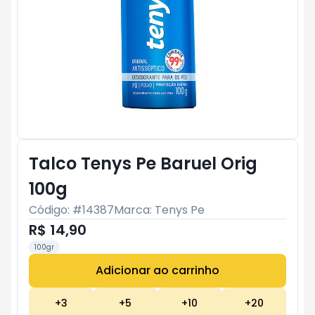
Talco Tenys Pe Baruel Orig
100g
Código: #
14387
Marca:
Tenys Pe
R$ 14,90
100gr
Adicionar ao carrinho
Subtotal:
R$ 0
+
3
+
5
+
10
+
20