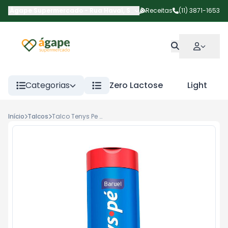
Ágape Supermercado
-
Rua Havaí
,
São Paulo
Receitas
-
SP
(11) 3871-1653
Categorias
Zero Lactose
Light
Início
Talcos
Talco Tenys Pe Baruel Orig 100g