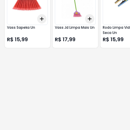
Add
Add
+
3
+
5
+
10
+
3
+
5
+
10
Vass Sapeka Un
Vass Jd Limpa Mais Un
Rodo Limpa Vid
Seca Un
R$ 15,99
R$ 17,99
R$ 15,99