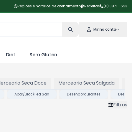
Regiões e horários de atendimento
Receitas
(11) 3871-1653
Minha conta
Diet
Sem Glúten
ercearia Seca Doce
Mercearia Seca Salgada
Pa
Apar/Bloc/Ped San
Desengordurantes
Desinf
Filtros