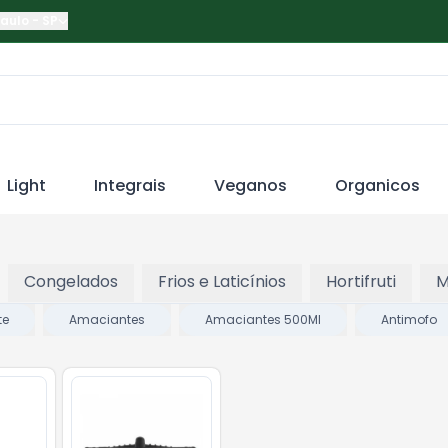
Paulo
-
SP
Light
Integrais
Veganos
Organicos
Congelados
Frios e Laticínios
Hortifruti
M
te
Amaciantes
Amaciantes 500Ml
Antimofo