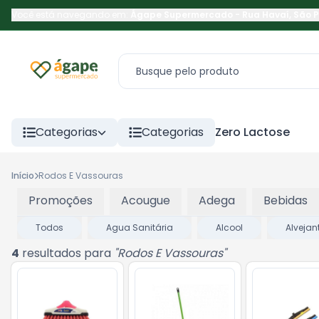
Você está navegando em:
Ágape Supermercado
-
Rua Havaí
,
São 
Categorias
Categorias
Zero Lactose
Início
Rodos E Vassouras
Promoções
Acougue
Adega
Bebidas
Todos
Agua Sanitária
Alcool
Alvejan
4
resultados para
"
Rodos E Vassouras
"