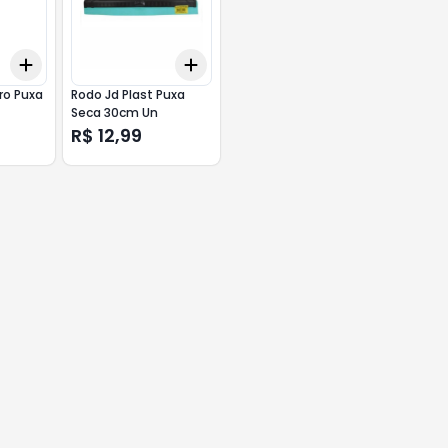
Add
Add
+
3
+
5
+
10
+
3
+
5
+
10
ro Puxa
Rodo Jd Plast Puxa
Seca 30cm Un
R$ 12,99