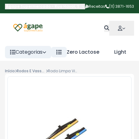
Ágape Supermercado
-
Rua Havaí
,
São Paulo
Receitas
-
SP
(11) 3871-1653
Categorias
Zero Lactose
Light
Início
Rodos E Vassouras
Rodo Limpa Vidro Puxa Seca Un