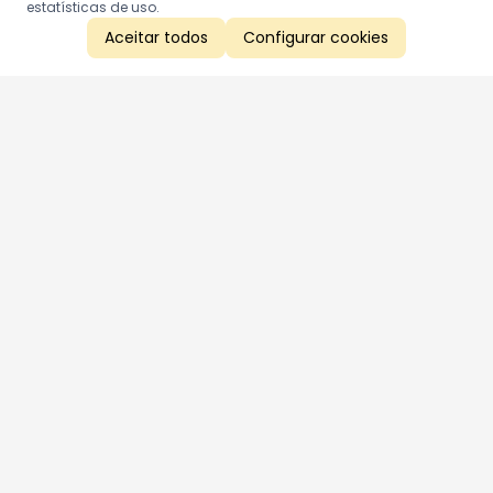
estatísticas de uso.
Aceitar todos
Configurar cookies
Aproveite as nossas promoções!
Cadastre seu e-mail e receba ofertas exclusivas.
QUERO RECEBER