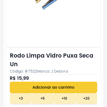
Rodo Limpa Vidro Puxa Seca
Un
Código: #
7522
Marca:
J.Debora
R$ 15,99
Adicionar ao carrinho
Subtotal:
R$ 0
+
3
+
5
+
10
+
20