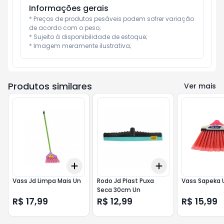
Informações gerais
* Preços de produtos pesáveis podem sofrer variação 
de acordo com o peso;

* Sujeito à disponibilidade de estoque;

* Imagem meramente ilustrativa;
Produtos similares
Ver mais
Add
Add
+
3
+
5
+
10
+
3
+
5
+
10
Vass Jd Limpa Mais Un
Rodo Jd Plast Puxa
Vass Sapeka 
Seca 30cm Un
R$ 17,99
R$ 12,99
R$ 15,99