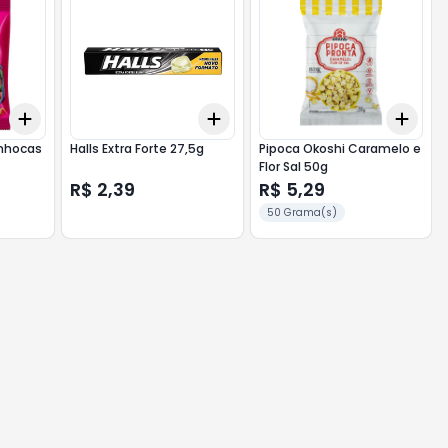
Add
Add
Add
+
3
+
5
+
10
+
3
+
5
+
10
+
3
inhocas
Halls Extra Forte 27,5g
Pipoca Okoshi Caramelo e
Flor Sal 50g
R$ 2,39
R$ 5,29
50 Grama(s)