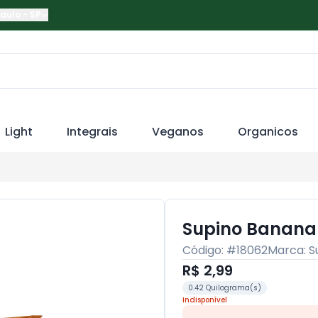
Paulo
-
SP
Light
Integrais
Veganos
Organicos
Supino Banana
Código: #
18062
Marca:
S
R$ 2,99
0.42 Quilograma(s)
Indisponível