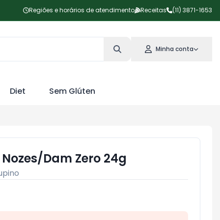
Regiões e horários de atendimento
Receitas
(11) 3871-1653
Minha conta
Diet
Sem Glúten
 Nozes/Dam Zero 24g
upino