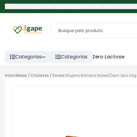
Você está navegando em:
Ágape Supermercado
-
Rua Havaí
,
São 
Categorias
Categorias
Zero Lactose
Início
Balas / Chicletes / Doces
Supino Banana Nozes/Dam Zero 24g