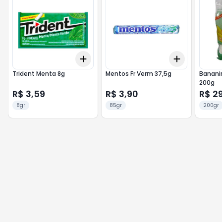
Add
Add
+
3
+
5
+
10
+
3
+
5
+
Trident Menta 8g
Mentos Fr Verm 37,5g
Banani
200g
R$ 3,59
R$ 3,90
R$ 2
8gr
85gr
200gr