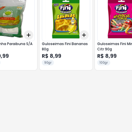
Add
Add
10
+
3
+
5
+
10
+
3
+
5
+
10
nha Paraibuna S/A
Guloseimas Fini Bananas
Guloseimas Fini M
80g
Citr 90g
9,99
R$ 8,99
R$ 8,99
90gr
100gr