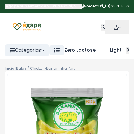
Ágape Supermercado
-
Rua Havaí
,
São Paulo
Receitas
-
SP
(11) 3871-1653
Categorias
Zero Lactose
Light
Início
Balas / Chicletes / Doces
Bananinha Paraibuna Trad 200g