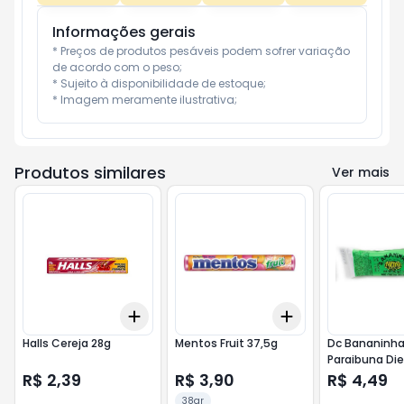
Informações gerais
* Preços de produtos pesáveis podem sofrer variação 
de acordo com o peso;

* Sujeito à disponibilidade de estoque;

* Imagem meramente ilustrativa;
Produtos similares
Ver mais
Add
Add
+
3
+
5
+
10
+
3
+
5
+
10
Halls Cereja 28g
Mentos Fruit 37,5g
Dc Bananinh
Paraibuna Die
R$ 2,39
R$ 3,90
R$ 4,49
38gr