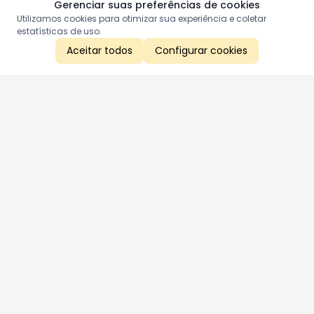
Gerenciar suas preferências de cookies
Utilizamos cookies para otimizar sua experiência e coletar
estatísticas de uso.
Aceitar todos
Configurar cookies
Aproveite as nossas promoções!
Cadastre seu e-mail e receba ofertas exclusivas.
QUERO RECEBER