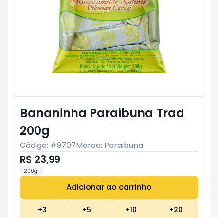
Bananinha Paraibuna Trad
200g
Código: #
9707
Marca:
Paraibuna
R$ 23,99
200gr
Adicionar ao carrinho
Subtotal:
R$ 0
+
3
+
5
+
10
+
20