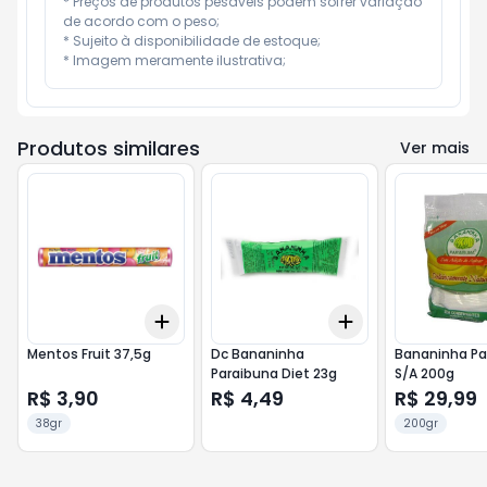
* Preços de produtos pesáveis podem sofrer variação 
de acordo com o peso;

* Sujeito à disponibilidade de estoque;

* Imagem meramente ilustrativa;
Produtos similares
Ver mais
Add
Add
+
3
+
5
+
10
+
3
+
5
+
10
Mentos Fruit 37,5g
Dc Bananinha
Bananinha Pa
Paraibuna Diet 23g
S/A 200g
R$ 3,90
R$ 4,49
R$ 29,99
38gr
200gr