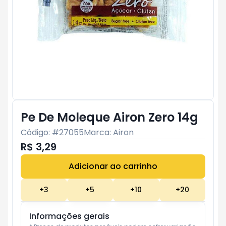
Pe De Moleque Airon Zero 14g
Código: #
27055
Marca:
Airon
R$ 3,29
Adicionar ao carrinho
Subtotal:
R$ 0
+
3
+
5
+
10
+
20
Informações gerais