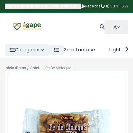
Ágape Supermercado
-
Rua Havaí
,
São Paulo
Receitas
-
SP
(11) 3871-1653
Categorias
Zero Lactose
Light
Início
Balas / Chicletes / Doces
Pe De Moleque Airon Zero 14g