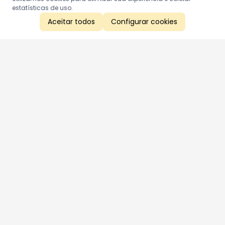
estatísticas de uso.
Aceitar todos
Configurar cookies
Aproveite as nossas promoções!
Cadastre seu e-mail e receba ofertas exclusivas.
QUERO RECEBER