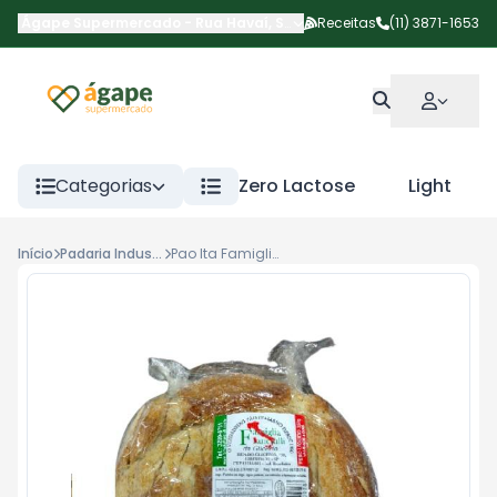
Ágape Supermercado
-
Rua Havaí
,
São Paulo
Receitas
-
SP
(11) 3871-1653
Categorias
Zero Lactose
Light
Início
Padaria Industrializados
Pao Ita Famiglia Franci Red 350g