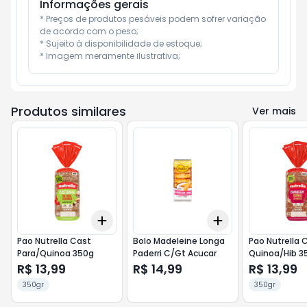
Informações gerais
* Preços de produtos pesáveis podem sofrer variação 
de acordo com o peso;

* Sujeito à disponibilidade de estoque;

* Imagem meramente ilustrativa;
Produtos similares
Ver mais
Add
Add
+
3
+
5
+
10
+
3
+
5
+
10
Pao Nutrella Cast
Bolo Madeleine Longa
Pao Nutrella 
Para/Quinoa 350g
Paderri C/Gt Acucar
Quinoa/Hib 3
R$ 13,99
R$ 14,99
R$ 13,99
350gr
350gr