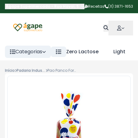
Ágape Supermercado
-
Rua Havaí
,
São Paulo
Receitas
-
SP
(11) 3871-1653
Categorias
Zero Lactose
Light
Início
Padaria Industrializados
Pao Panco Forma Trad 500g