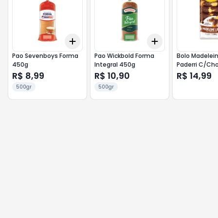
Add
Add
+
3
+
5
+
10
+
3
+
5
+
10
Pao Sevenboys Forma
Pao Wickbold Forma
Bolo Madelei
450g
Integral 450g
Paderri C/Ch
R$ 8,99
R$ 10,90
R$ 14,99
500gr
500gr