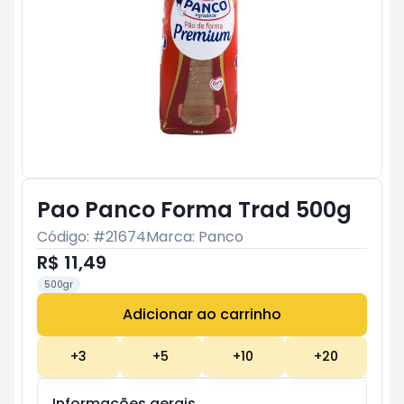
Pao Panco Forma Trad 500g
Código: #
21674
Marca:
Panco
R$ 11,49
500gr
Adicionar ao carrinho
Subtotal:
R$ 0
+
3
+
5
+
10
+
20
Informações gerais