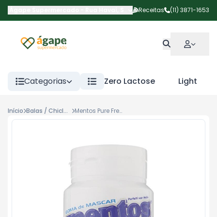
Ágape Supermercado
-
Rua Havaí
,
São Paulo
Receitas
-
SP
(11) 3871-1653
Categorias
Zero Lactose
Light
Início
Balas / Chicletes / Doces
Mentos Pure Fresh White 56g*