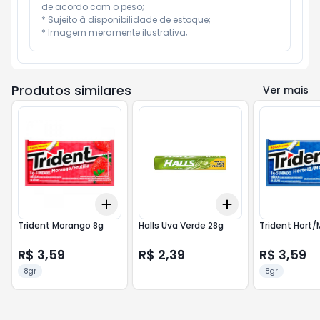
de acordo com o peso;

* Sujeito à disponibilidade de estoque;

* Imagem meramente ilustrativa;
Produtos similares
Ver mais
Add
Add
+
3
+
5
+
10
+
3
+
5
+
10
Trident Morango 8g
Halls Uva Verde 28g
Trident Hort
R$ 3,59
R$ 2,39
R$ 3,59
8gr
8gr