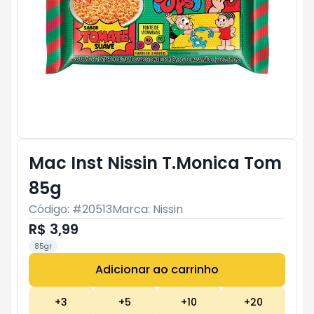
Mac Inst Nissin T.Monica Tom
85g
Código: #
20513
Marca:
Nissin
R$ 3,99
85gr
Adicionar ao carrinho
Subtotal:
R$ 0
+
3
+
5
+
10
+
20