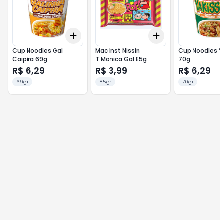
Add
Add
+
3
+
5
+
10
+
3
+
5
+
10
Cup Noodles Gal
Mac Inst Nissin
Cup Noodles 
Caipira 69g
T.Monica Gal 85g
70g
R$ 6,29
R$ 3,99
R$ 6,29
69gr
85gr
70gr