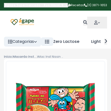
Ágape Supermercado
-
Rua Havaí
,
São Paulo
Receitas
-
SP
(11) 3871-1653
Categorias
Zero Lactose
Light
Início
Macarrão Instantâneo
Mac Inst Nissin T.Monica Tom 85g