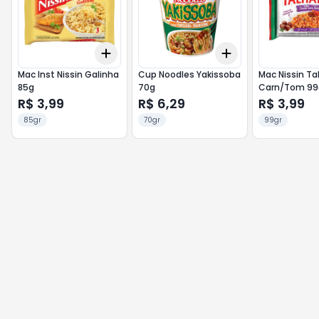
Add
Add
+
3
+
5
+
10
+
3
+
5
+
10
Mac Inst Nissin Galinha
Cup Noodles Yakissoba
Mac Nissin Ta
85g
70g
Carn/Tom 99
R$ 3,99
R$ 6,29
R$ 3,99
85gr
70gr
99gr