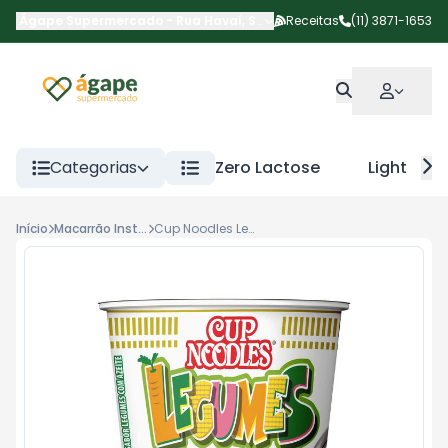
Ágape Supermercado
-
Rua Havaí
,
São Paulo
Receitas
-
SP
(11) 3871-1653
Categorias
Zero Lactose
Light
Início
Macarrão Instantâneo
Cup Noodles Legumes 67g