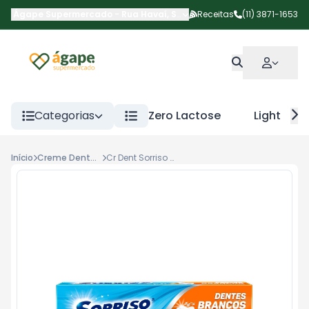
Ágape Supermercado
-
Rua Havaí
,
São Paulo
Receitas
-
SP
(11) 3871-1653
Categorias
Zero Lactose
Light
Início
Creme Dental Comum
Cr Dent Sorriso Dent Bcos 50g