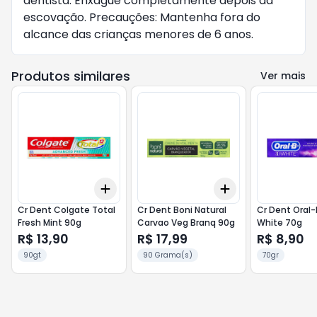
dentista. Enxágue completamente depois da
escovação. Precauções: Mantenha fora do
alcance das crianças menores de 6 anos.
Produtos similares
Ver mais
Add
Add
+
3
+
5
+
10
+
3
+
5
+
10
Cr Dent Colgate Total
Cr Dent Boni Natural
Cr Dent Oral-
Fresh Mint 90g
Carvao Veg Branq 90g
White 70g
R$ 13,90
R$ 17,99
R$ 8,90
90gt
90 Grama(s)
70gr