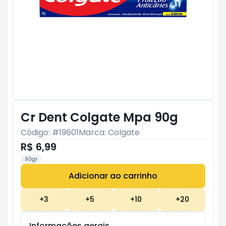
Cr Dent Colgate Mpa 90g
Código: #
19601
Marca:
Colgate
R$ 6,99
90gr
Adicionar ao carrinho
Subtotal:
R$ 0
+
3
+
5
+
10
+
20
Informações gerais