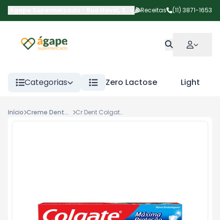
Ágape Supermercado
-
Rua Havaí
,
São Paulo
Receitas
-
SP
(11) 3871-1653
Categorias
Zero Lactose
Light
Início
Creme Dental Comum
Cr Dent Colgate Mpa 90g