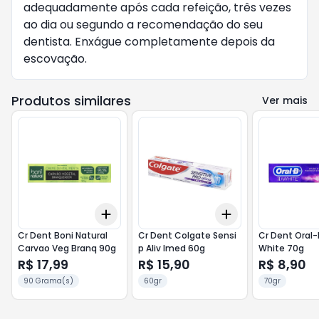
adequadamente após cada refeição, três vezes
ao dia ou segundo a recomendação do seu
dentista. Enxágue completamente depois da
escovação.
Produtos similares
Ver mais
Add
Add
+
3
+
5
+
10
+
3
+
5
+
10
Cr Dent Boni Natural
Cr Dent Colgate Sensi
Cr Dent Oral-
Carvao Veg Branq 90g
p Aliv Imed 60g
White 70g
R$ 17,99
R$ 15,90
R$ 8,90
90 Grama(s)
60gr
70gr