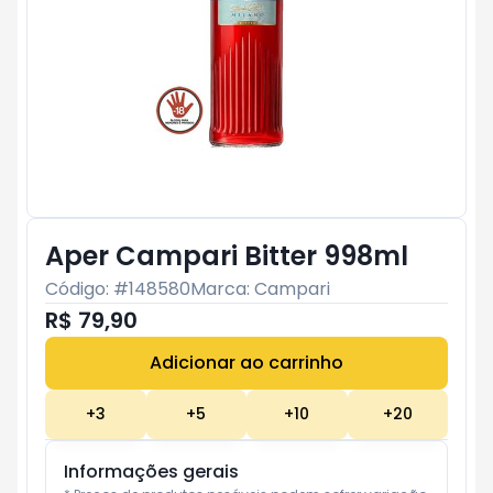
Aper Campari Bitter 998ml
Código: #
148580
Marca:
Campari
R$ 79,90
Adicionar ao carrinho
Subtotal:
R$ 0
+
3
+
5
+
10
+
20
Informações gerais