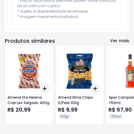
* Preços de produtos pesáveis podem sofrer variação 
de acordo com o peso;

* Sujeito à disponibilidade de estoque;

* Imagem meramente ilustrativa;
Produtos similares
Ver mais
Add
Add
+
3
+
5
+
10
+
3
+
5
+
10
Amend Sta Helena
Amend Elma Chips
Aper Campari
Crok Lev Salgado 400g
S/Pele 100g
750ml
R$ 20,99
R$ 9,99
R$ 67,90
100gr
750ml