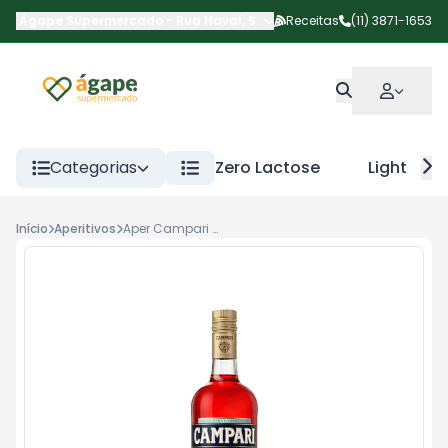
Ágape Supermercado
-
Rua Havaí
,
São Paulo
Receitas
-
SP
(11) 3871-1653
Categorias
Zero Lactose
Light
Início
Aperitivos
Aper Campari Bitter 998ml