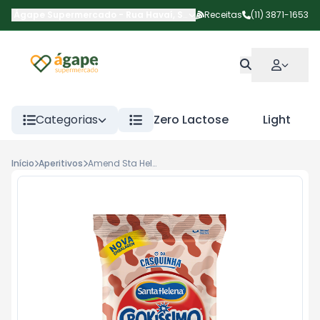
Ágape Supermercado
-
Rua Havaí
,
São Paulo
Receitas
-
SP
(11) 3871-1653
Categorias
Zero Lactose
Light
Início
Aperitivos
Amend Sta Helena Crok Lev Salgado 400g