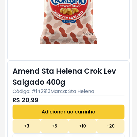
Amend Sta Helena Crok Lev
Salgado 400g
Código: #
142913
Marca:
Sta Helena
R$ 20,99
Adicionar ao carrinho
Subtotal:
R$ 0
+
3
+
5
+
10
+
20