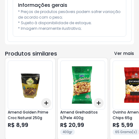
Informações gerais
* Preços de produtos pesáveis podem sofrer variação 
de acordo com o peso;

* Sujeito à disponibilidade de estoque;

* Imagem meramente ilustrativa;
Produtos similares
Ver mais
Add
Add
+
3
+
5
+
10
+
3
+
5
+
10
Amend Golden Prime
Amend Grelhaditos
Ovinho Amen
Croc Natural 250g
S/Pele 400g
Chips 65g
R$ 8,99
R$ 20,99
R$ 5,99
400gr
65 Grama(s)