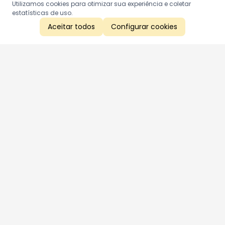
Utilizamos cookies para otimizar sua experiência e coletar
estatísticas de uso.
Aceitar todos
Configurar cookies
Aproveite as nossas promoções!
Cadastre seu e-mail e receba ofertas exclusivas.
QUERO RECEBER