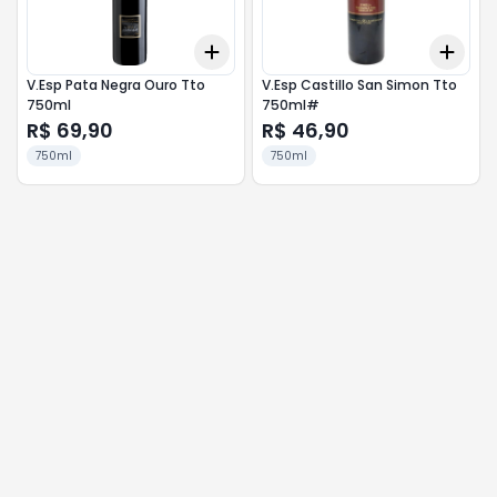
Add
Add
+
3
+
5
+
10
+
3
V.Esp Pata Negra Ouro Tto
V.Esp Castillo San Simon Tto
750ml
750ml#
R$ 69,90
R$ 46,90
750ml
750ml