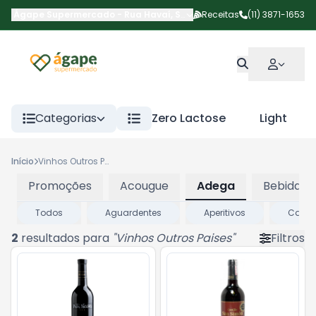
Ágape Supermercado
-
Rua Havaí
,
São Paulo
Receitas
-
SP
(11) 3871-1653
Categorias
Zero Lactose
Light
Início
Vinhos Outros Paises
Promoções
Acougue
Adega
Bebidas
Todos
Aguardentes
Aperitivos
Cach
2
resultados para
"
Vinhos Outros Paises
"
Filtros