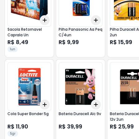
Add
Add
+
3
+
5
+
10
+
3
+
5
+
10
Sacola Retornavel
Pilha Panasonic Aa Peq
Pilha Duracell 
Caprala Un
C/4un
2un
R$ 8,49
R$ 9,99
R$ 15,99
1un
Add
Add
+
3
+
5
+
10
+
3
+
5
+
10
Cola Super Bonder 5g
Bateria Duracell Alc 9v
Bateria Duracel
12v 2un
R$ 11,90
R$ 39,99
R$ 25,99
5gr