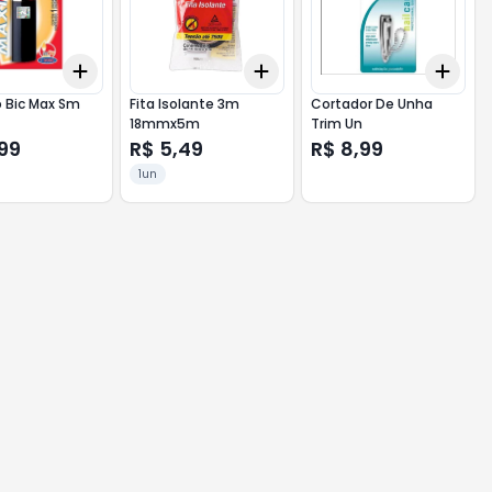
Add
Add
Add
10
+
3
+
5
+
10
+
3
+
5
+
10
+
3
o Bic Max Sm
Fita Isolante 3m
Cortador De Unha
18mmx5m
Trim Un
,99
R$ 5,49
R$ 8,99
1un
10