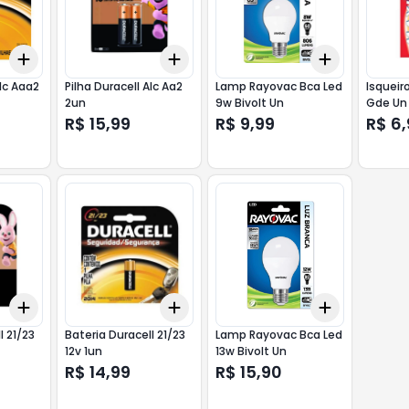
Add
Add
Add
+
3
+
5
+
10
+
3
+
5
+
10
+
3
+
5
+
Alc Aaa2
Pilha Duracell Alc Aa2
Lamp Rayovac Bca Led
Isqueir
2un
9w Bivolt Un
Gde Un
R$ 15,99
R$ 9,99
R$ 6
Add
Add
Add
+
3
+
5
+
10
+
3
+
5
+
10
+
3
+
5
+
l 21/23
Bateria Duracell 21/23
Lamp Rayovac Bca Led
12v 1un
13w Bivolt Un
R$ 14,99
R$ 15,90