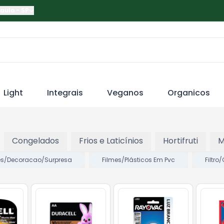
Paulo
-
SP
Light
Integrais
Veganos
Organicos
Congelados
Frios e Laticínios
Hortifruti
M
es/Decoracao/Surpresa
Filmes/Plásticos Em Pvc
Filtr