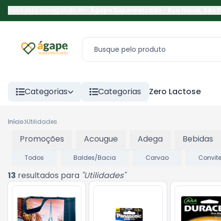
Você está navegando em:
Ágape Supermercado
-
Rua Havaí
,
São 
Categorias
Categorias
Zero Lactose
Início
Utilidades
Promoções
Acougue
Adega
Bebidas
Todos
Baldes/Bacia
Carvao
Convit
13
resultados para
"
Utilidades
"