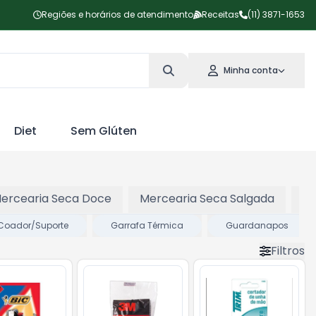
Regiões e horários de atendimento
Receitas
(11) 3871-1653
Minha conta
Diet
Sem Glúten
ercearia Seca Doce
Mercearia Seca Salgada
Pa
o/Coador/Suporte
Garrafa Térmica
Guardanapos
Filtros