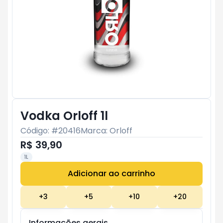
Vodka Orloff 1l
Código: #
20416
Marca:
Orloff
R$ 39,90
1L
Adicionar ao carrinho
Subtotal:
R$ 0
+
3
+
5
+
10
+
20
Informações gerais