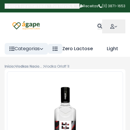
Ágape Supermercado
-
Rua Havaí
,
São Paulo
Receitas
-
SP
(11) 3871-1653
Categorias
Zero Lactose
Light
Início
Vodkas Nacionais
Vodka Orloff 1l