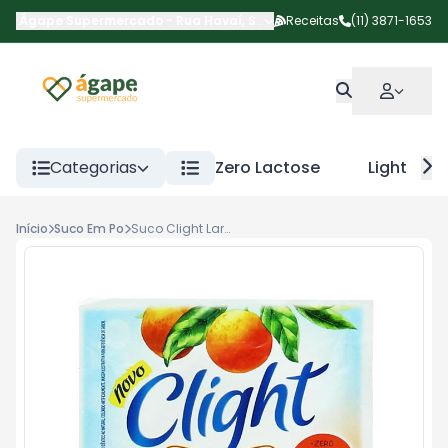
Ágape Supermercado
-
Rua Havaí
,
São Paulo
Receitas
-
SP
(11) 3871-1653
Categorias
Zero Lactose
Light
Início
Suco Em Po
Suco Clight Laranja 8g