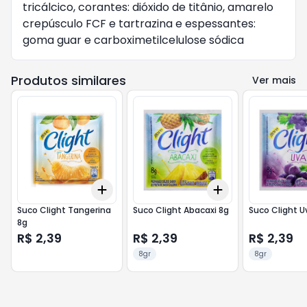
tricálcico, corantes: dióxido de titânio, amarelo
crepúsculo FCF e tartrazina e espessantes:
goma guar e carboximetilcelulose sódica
Produtos similares
Ver mais
Add
Add
+
3
+
5
+
10
+
3
+
5
+
10
Suco Clight Tangerina
Suco Clight Abacaxi 8g
Suco Clight U
8g
R$ 2,39
R$ 2,39
R$ 2,39
8gr
8gr