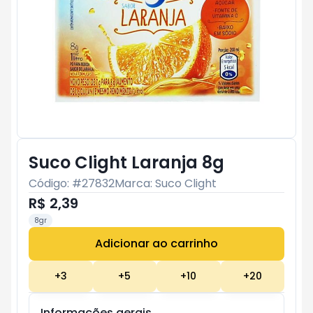
Suco Clight Laranja 8g
Código: #
27832
Marca:
Suco Clight
R$ 2,39
8gr
Adicionar ao carrinho
Subtotal:
R$ 0
+
3
+
5
+
10
+
20
Informações gerais