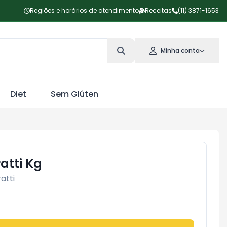
Regiões e horários de atendimento
Receitas
(11) 3871-1653
Minha conta
Diet
Sem Glúten
atti Kg
atti