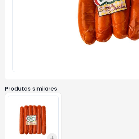
Produtos similares
Add
+
3
kg
+
5
kg