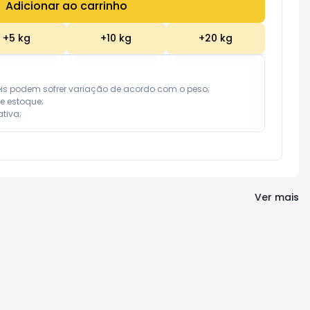
Adicionar ao carrinho
Subtotal:
R$ 0,00
+
5
kg
+
10
kg
+
20
kg
eis podem sofrer variação de acordo com o peso;

e estoque;

tiva;
Ver mais