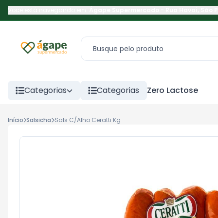
Você está navegando em:
Ágape Supermercado
-
Rua Havaí
,
São 
Categorias
Categorias
Zero Lactose
Início
Salsicha
Sals C/Alho Ceratti Kg