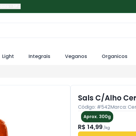
Paulo
-
SP
Light
Integrais
Veganos
Organicos
Sals C/Alho Cer
Código: #
542
Marca:
Cer
Aprox. 300g
R$ 14,99
/
kg