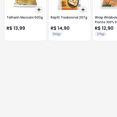
Add
Add
+
3
+
5
+
10
+
3
+
5
+
10
Talharin Mezzani 500g
Rap10 Tradicional 297g
Wrap Wickbol
Pronto 100% I
R$ 13,99
R$ 14,90
R$ 12,90
330gr
270gr