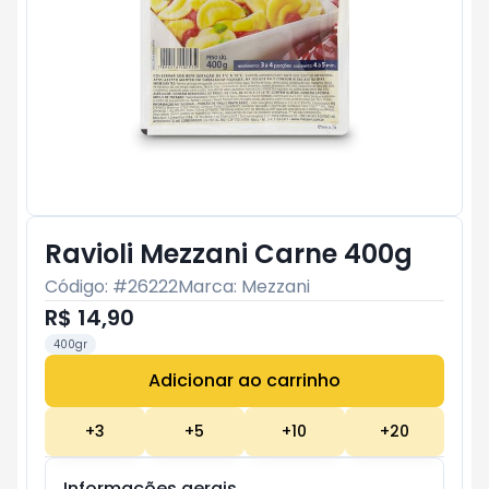
Ravioli Mezzani Carne 400g
Código: #
26222
Marca:
Mezzani
R$ 14,90
400gr
Adicionar ao carrinho
Subtotal:
R$ 0
+
3
+
5
+
10
+
20
Informações gerais