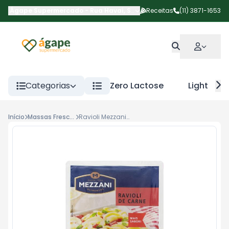
Ágape Supermercado
-
Rua Havaí
,
São Paulo
Receitas
-
SP
(11) 3871-1653
Categorias
Zero Lactose
Light
Início
Massas Frescas / Semi Prontas
Ravioli Mezzani Carne 400g