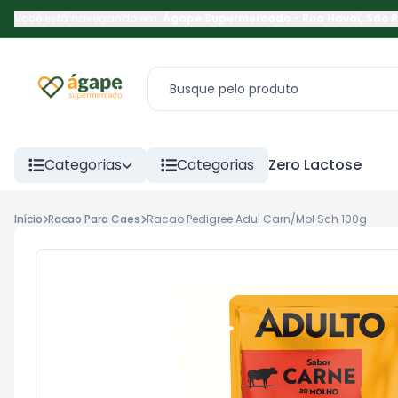
Você está navegando em:
Ágape Supermercado
-
Rua Havaí
,
São 
Categorias
Categorias
Zero Lactose
Início
Racao Para Caes
Racao Pedigree Adul Carn/Mol Sch 100g