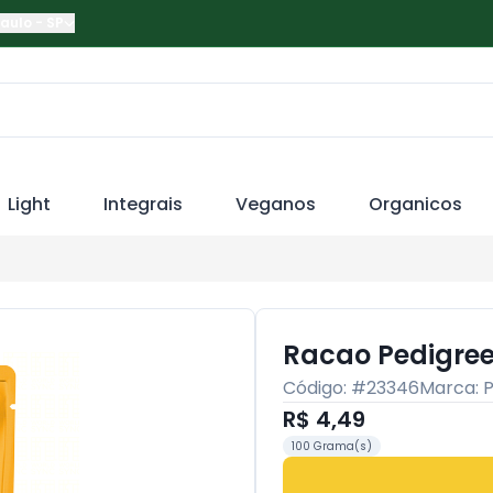
Paulo
-
SP
Light
Integrais
Veganos
Organicos
Racao Pedigree
Código: #
23346
Marca:
P
R$ 4,49
100 Grama(s)