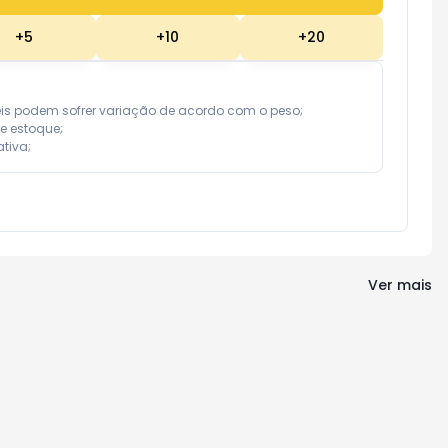
+
5
+
10
+
20
eis podem sofrer variação de acordo com o peso;

e estoque;

tiva;
Ver mais