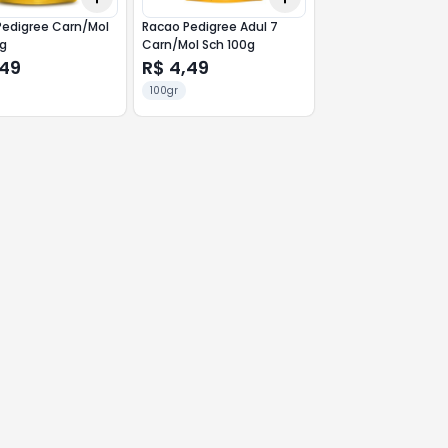
Pedigree Carn/Mol
Racao Pedigree Adul 7
g
Carn/Mol Sch 100g
,49
R$ 4,49
100gr