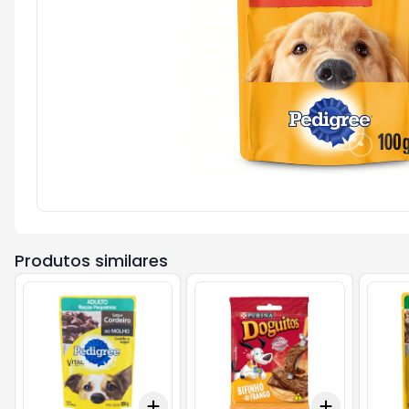
Produtos similares
Add
Add
+
3
+
5
+
10
+
3
+
5
+