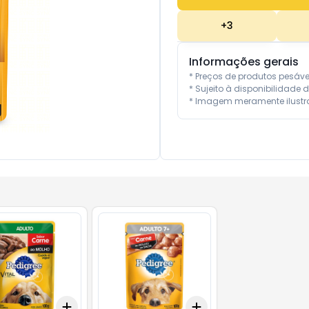
+
3
Informações gerais
* Preços de produtos pesáv
* Sujeito à disponibilidade d
* Imagem meramente ilustra
Add
Add
10
+
3
+
5
+
10
+
3
+
5
+
10