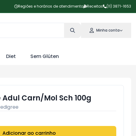
Regiões e horários de atendimento
Receitas
(11) 3871-1653
Minha conta
Diet
Sem Glúten
 Adul Carn/Mol Sch 100g
edigree
Adicionar ao carrinho
Subtotal:
R$ 0,00