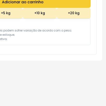
Adicionar ao carrinho
Subtotal:
R$ 0,00
+
5
kg
+
10
kg
+
20
kg
eis podem sofrer variação de acordo com o peso;

e estoque;

tiva;