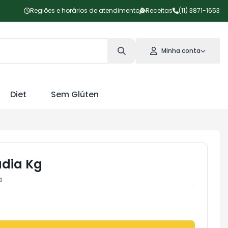
Regiões e horários de atendimento
Receitas
(11) 3871-1653
Minha conta
Diet
Sem Glúten
adia Kg
a