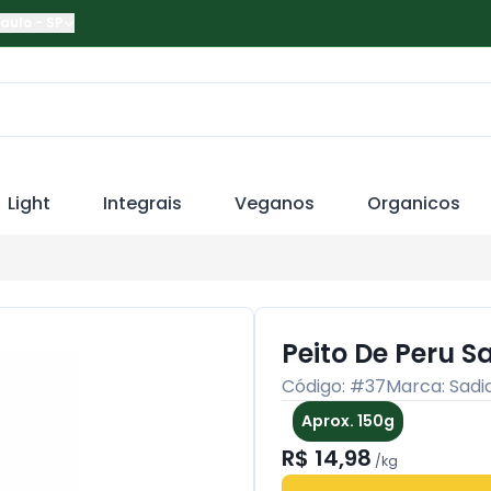
Paulo
-
SP
Light
Integrais
Veganos
Organicos
Peito De Peru S
Código: #
37
Marca:
Sadi
Aprox. 150g
R$ 14,98
/
kg