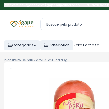
Você está navegando em:
Ágape Supermercado
-
Rua Havaí
,
São 
Categorias
Categorias
Zero Lactose
Início
Peito De Peru
Peito De Peru Sadia Kg