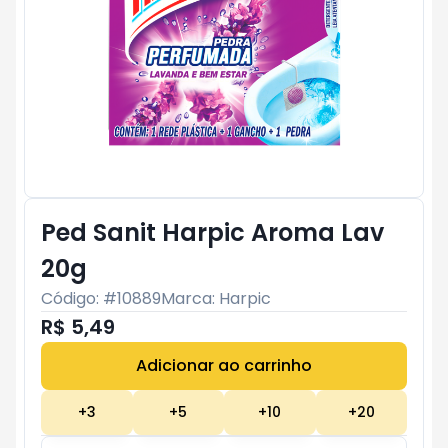
Ped Sanit Harpic Aroma Lav
20g
Código: #
10889
Marca:
Harpic
R$ 5,49
Adicionar ao carrinho
Subtotal:
R$ 0
+
3
+
5
+
10
+
20