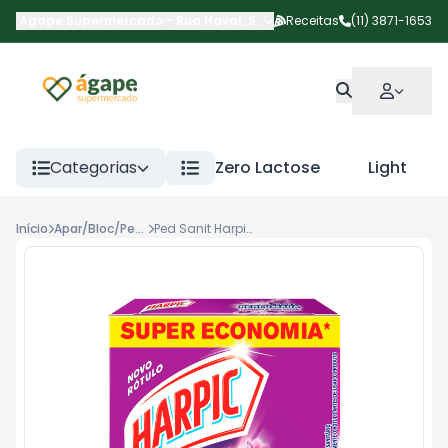
Ágape Supermercado
-
Rua Havaí
,
São Paulo
Receitas
-
SP
(11) 3871-1653
Categorias
Zero Lactose
Light
Início
Apar/Bloc/Ped San
Ped Sanit Harpic Aroma Lav 20g