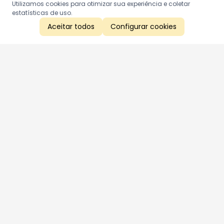
Utilizamos cookies para otimizar sua experiência e coletar
estatísticas de uso.
Aceitar todos
Configurar cookies
Aproveite as nossas promoções!
Cadastre seu e-mail e receba ofertas exclusivas.
QUERO RECEBER