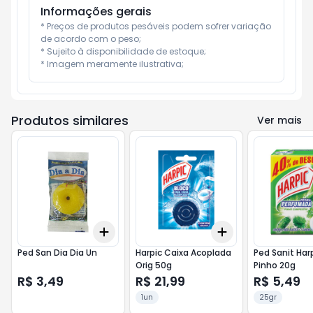
Informações gerais
* Preços de produtos pesáveis podem sofrer variação 
de acordo com o peso;

* Sujeito à disponibilidade de estoque;

* Imagem meramente ilustrativa;
Produtos similares
Ver mais
Add
Add
+
3
+
5
+
10
+
3
+
5
+
10
Ped San Dia Dia Un
Harpic Caixa Acoplada
Ped Sanit Har
Orig 50g
Pinho 20g
R$ 3,49
R$ 21,99
R$ 5,49
1un
25gr