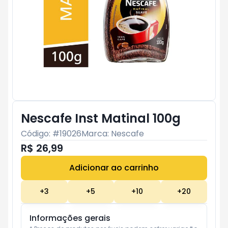
Nescafe Inst Matinal 100g
Código: #
19026
Marca:
Nescafe
R$ 26,99
Adicionar ao carrinho
Subtotal:
R$ 0
+
3
+
5
+
10
+
20
Informações gerais