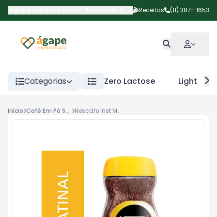
Ágape Supermercado
-
Rua Havaí
,
São Paulo
Receitas
-
SP
(11) 3871-1653
Categorias
Zero Lactose
Light
Início
Café Em Pó Soluvel
Nescafe Inst Matinal 100g