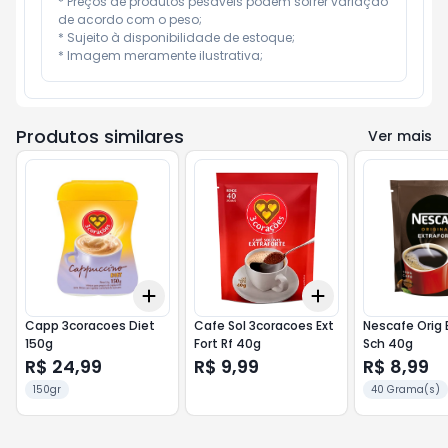
* Preços de produtos pesáveis podem sofrer variação 
de acordo com o peso;

* Sujeito à disponibilidade de estoque;

* Imagem meramente ilustrativa;
Produtos similares
Ver mais
Add
Add
+
3
+
5
+
10
+
3
+
5
+
10
Capp 3coracoes Diet
Cafe Sol 3coracoes Ext
Nescafe Orig 
150g
Fort Rf 40g
Sch 40g
R$ 24,99
R$ 9,99
R$ 8,99
150gr
40 Grama(s)