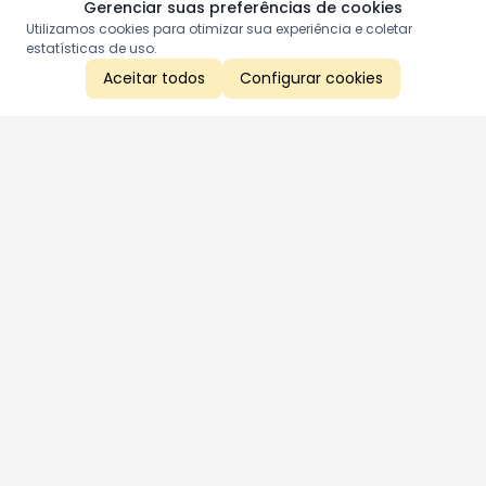
Gerenciar suas preferências de cookies
Utilizamos cookies para otimizar sua experiência e coletar
estatísticas de uso.
Aceitar todos
Configurar cookies
Aproveite as nossas promoções!
Cadastre seu e-mail e receba ofertas exclusivas.
QUERO RECEBER