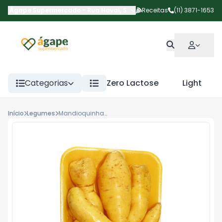
Ágape Supermercado
-
Rua Havaí
,
São Paulo
Receitas
-
SP
(11) 3871-1653
Categorias
Zero Lactose
Light
Início
Legumes
Mandioquinha a Vacuo 500g