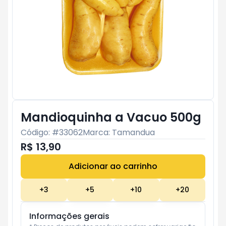
Mandioquinha a Vacuo 500g
Código: #
33062
Marca:
Tamandua
R$ 13,90
Adicionar ao carrinho
Subtotal:
R$ 0
+
3
+
5
+
10
+
20
Informações gerais