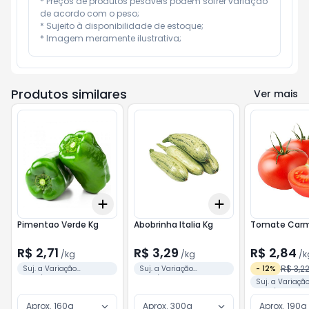
* Preços de produtos pesáveis podem sofrer variação 
de acordo com o peso;

* Sujeito à disponibilidade de estoque;

* Imagem meramente ilustrativa;
Produtos similares
Ver mais
Add
Add
+
3
kg
+
5
kg
+
3
kg
+
5
kg
Pimentao Verde Kg
Abobrinha Italia Kg
Tomate Car
R$ 2,71
R$ 3,29
R$ 2,84
/
kg
/
kg
/
k
R$ 3,2
Suj. a Variação
Suj. a Variação
-
12
%
Peso/Valor Conforme
Peso/Valor Conforme
Suj. a Variaçã
Separação
Separação
Peso/Valor Co
Separação
Aprox. 160g
Aprox. 300g
Aprox. 190g