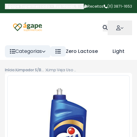
Ágape Supermercado
-
Rua Havaí
,
São Paulo
Receitas
-
SP
(11) 3871-1653
Categorias
Zero Lactose
Light
Início
Limpador S/Brilho
Limp Veja Uso Direto Orig 900ml