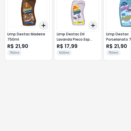
Add
Add
+
3
+
5
+
10
+
3
+
5
+
10
Limp Destac Madeira
Limp Destac Dil
Limp Destac
750ml
Lavanda Preco Esp
Porcelanato 
500ml
R$ 21,90
R$ 17,99
R$ 21,90
750ml
500ml
750ml