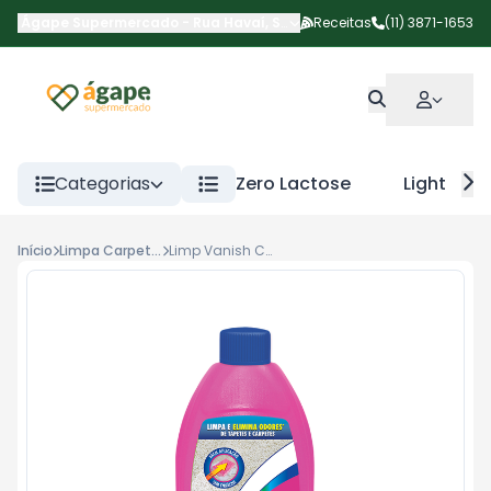
Ágape Supermercado
-
Rua Havaí
,
São Paulo
Receitas
-
SP
(11) 3871-1653
Categorias
Zero Lactose
Light
Início
Limpa Carpetes
Limp Vanish Carp Karpex 500ml