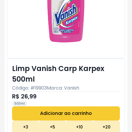
Limp Vanish Carp Karpex
500ml
Código: #
19903
Marca:
Vanish
R$ 26,99
500ml
Adicionar ao carrinho
Subtotal:
R$ 0
+
3
+
5
+
10
+
20