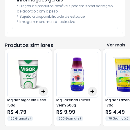
* Preços de produtos pesáveis podem sofrer variação 
de acordo com o peso;

* Sujeito à disponibilidade de estoque;

* Imagem meramente ilustrativa;
Produtos similares
Ver mais
Add
Add
+
3
+
5
+
10
+
3
+
5
+
10
Iog Nat Vigor Viv Desn
Iog Fazenda Frutas
Iog Nat Fazen
150g
Verm 500g
170g
R$ 4,79
R$ 9,99
R$ 4,49
150 Grama(s)
500 Grama(s)
170 Grama(s)