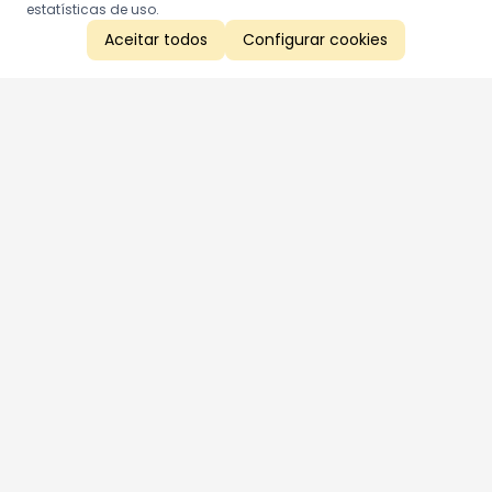
estatísticas de uso.
Aceitar todos
Configurar cookies
Aproveite as nossas promoções!
Cadastre seu e-mail e receba ofertas exclusivas.
QUERO RECEBER