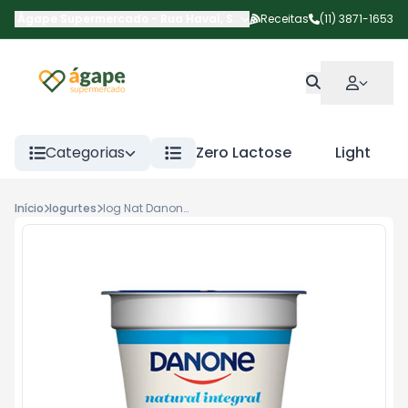
Ágape Supermercado
-
Rua Havaí
,
São Paulo
Receitas
-
SP
(11) 3871-1653
Categorias
Zero Lactose
Light
Início
Iogurtes
Iog Nat Danone Int 160g