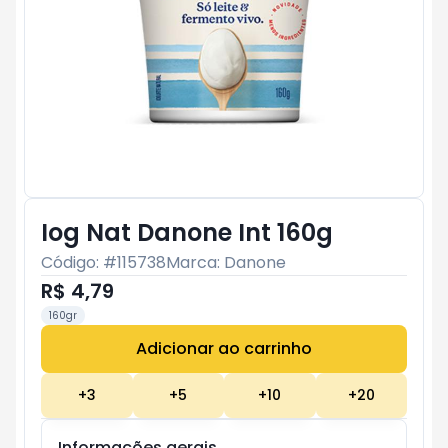
Iog Nat Danone Int 160g
Código: #
115738
Marca:
Danone
R$ 4,79
160gr
Adicionar ao carrinho
Subtotal:
R$ 0
+
3
+
5
+
10
+
20
Informações gerais