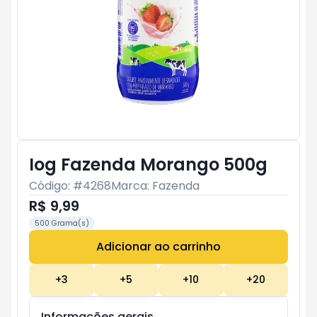
Iog Fazenda Morango 500g
Código: #
4268
Marca:
Fazenda
R$ 9,99
500 Grama(s)
Adicionar ao carrinho
Subtotal:
R$ 0
+
3
+
5
+
10
+
20
Informações gerais