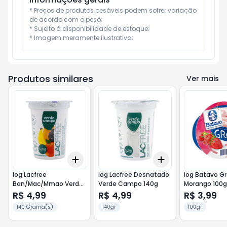
* Preços de produtos pesáveis podem sofrer variação 
de acordo com o peso;

* Sujeito à disponibilidade de estoque;

* Imagem meramente ilustrativa;
Produtos similares
Ver mais
Add
Add
+
3
+
5
+
10
+
3
+
5
+
10
Iog Lacfree
Iog Lacfree Desnatado
Iog Batavo G
Ban/Mac/Mmao Verde
Verde Campo 140g
Morango 100g
Campo 140g
R$ 4,99
R$ 4,99
R$ 3,99
140 Grama(s)
140gr
100gr