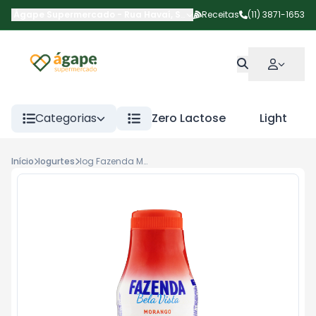
Ágape Supermercado
-
Rua Havaí
,
São Paulo
Receitas
-
SP
(11) 3871-1653
Categorias
Zero Lactose
Light
Início
Iogurtes
Iog Fazenda Morango 500g