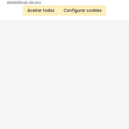
estatísticas de uso.
Aceitar todos
Configurar cookies
Aproveite as nossas promoções!
Cadastre seu e-mail e receba ofertas exclusivas.
QUERO RECEBER