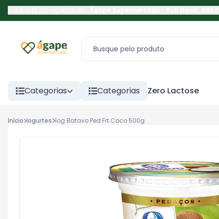
Você está navegando em:
Ágape Supermercado
-
Rua Havaí
,
São 
Categorias
Categorias
Zero Lactose
Início
Iogurtes
Iog Batavo Ped Frt Coco 500g