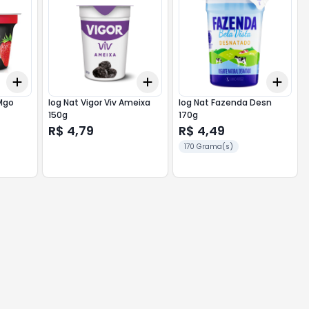
Add
Add
Add
+
3
+
5
+
10
+
3
+
5
+
10
+
3
Mgo
Iog Nat Vigor Viv Ameixa
Iog Nat Fazenda Desn
150g
170g
R$ 4,79
R$ 4,49
170 Grama(s)