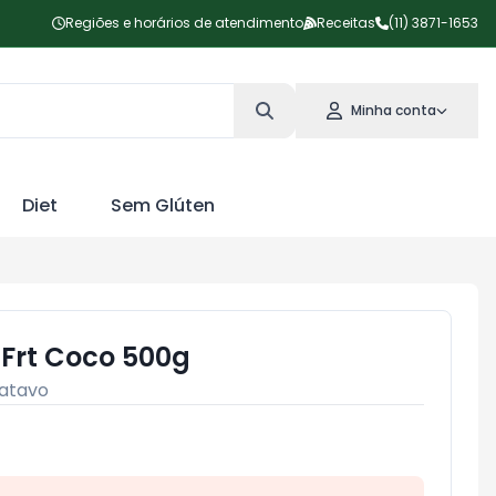
Regiões e horários de atendimento
Receitas
(11) 3871-1653
Minha conta
Diet
Sem Glúten
 Frt Coco 500g
atavo