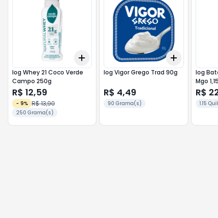
Add
Add
+
3
+
5
+
10
+
3
+
5
+
Iog Whey 21 Coco Verde
Iog Vigor Grego Trad 90g
Iog Bat
Campo 250g
Mgo 1,1
R$ 12,59
R$ 4,49
R$ 2
R$ 13,90
-
9
%
90 Grama(s)
1.15 Qu
250 Grama(s)