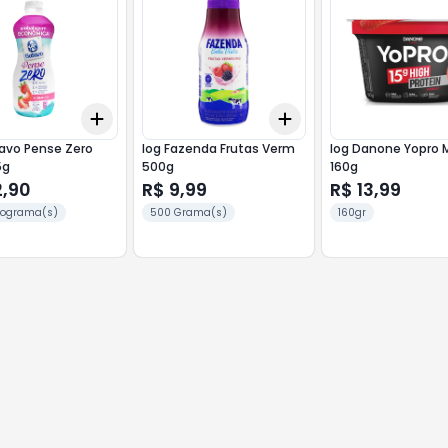
Add
Add
10
+
3
+
5
+
10
+
3
+
5
+
10
avo Pense Zero
Iog Fazenda Frutas Verm
Iog Danone Yopro 
5g
500g
160g
2,90
R$ 9,99
R$ 13,99
ilograma(s)
500 Grama(s)
160gr