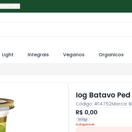
Paulo
-
SP
Light
Integrais
Veganos
Organicos
Iog Batavo Ped
Código: #
14752
Marca:
B
R$ 0,00
500gr
Indisponível