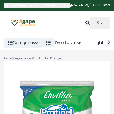
Ágape Supermercado
-
Rua Havaí
,
São Paulo
Receitas
-
SP
(11) 3871-1653
Categorias
Zero Lactose
Light
Início
Legumes e Verduras
Ervilha Pratigel Cong 300g