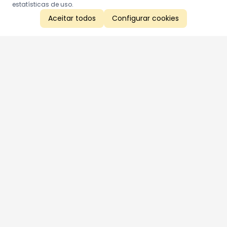
estatísticas de uso.
Aceitar todos
Configurar cookies
Aproveite as nossas promoções!
Cadastre seu e-mail e receba ofertas exclusivas.
QUERO RECEBER