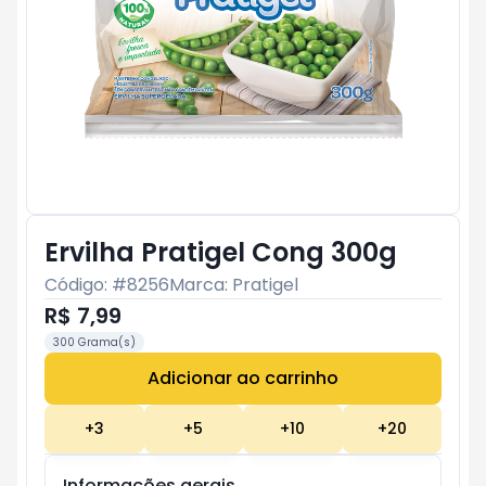
Ervilha Pratigel Cong 300g
Código: #
8256
Marca:
Pratigel
R$ 7,99
300 Grama(s)
Adicionar ao carrinho
Subtotal:
R$ 0
+
3
+
5
+
10
+
20
Informações gerais