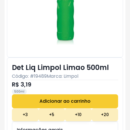
Det Liq Limpol Limao 500ml
Código: #
19489
Marca:
Limpol
R$ 3,19
500ml
Adicionar ao carrinho
Subtotal:
R$ 0
+
3
+
5
+
10
+
20
Informações gerais