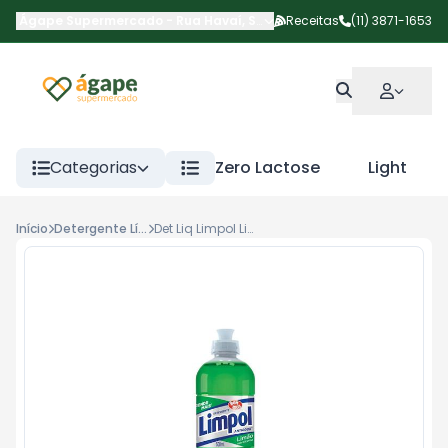
Ágape Supermercado
-
Rua Havaí
,
São Paulo
Receitas
-
SP
(11) 3871-1653
Categorias
Zero Lactose
Light
Início
Detergente Líquido
Det Liq Limpol Limao 500ml