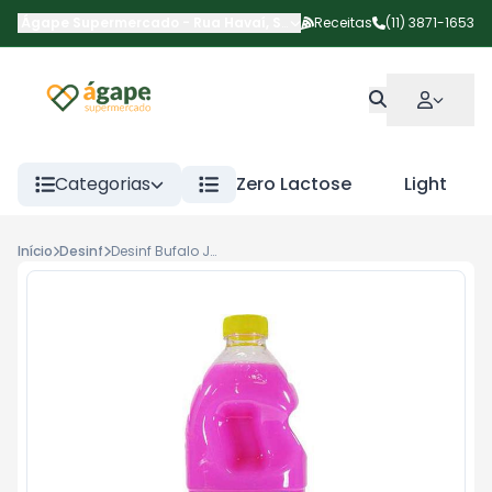
Ágape Supermercado
-
Rua Havaí
,
São Paulo
Receitas
-
SP
(11) 3871-1653
Categorias
Zero Lactose
Light
Início
Desinf
Desinf Bufalo Jasmim 2l