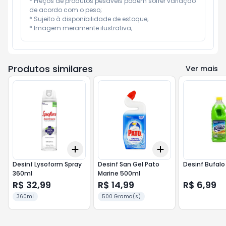
* Preços de produtos pesáveis podem sofrer variação 
de acordo com o peso;

* Sujeito à disponibilidade de estoque;

* Imagem meramente ilustrativa;
Produtos similares
Ver mais
Add
Add
+
3
+
5
+
10
+
3
+
5
+
10
Desinf Lysoform Spray
Desinf San Gel Pato
Desinf Bufalo 
360ml
Marine 500ml
R$ 32,99
R$ 14,99
R$ 6,99
360ml
500 Grama(s)