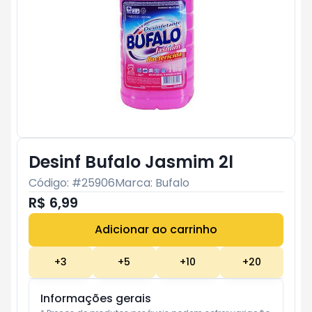
Desinf Bufalo Jasmim 2l
Código: #
25906
Marca:
Bufalo
R$ 6,99
Adicionar ao carrinho
Subtotal:
R$ 0
+
3
+
5
+
10
+
20
Informações gerais