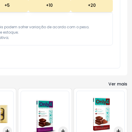
+
5
+
10
+
20
eis podem sofrer variação de acordo com o peso;

e estoque;

tiva;
Ver mais
Add
Add
Add
+
3
+
5
+
10
+
3
+
5
+
10
+
3