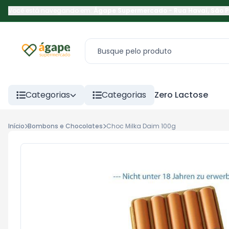
Você está navegando em:
Ágape Supermercado
-
Rua Havaí
,
São 
Categorias
Categorias
Zero Lactose
Início
Bombons e Chocolates
Choc Milka Daim 100g