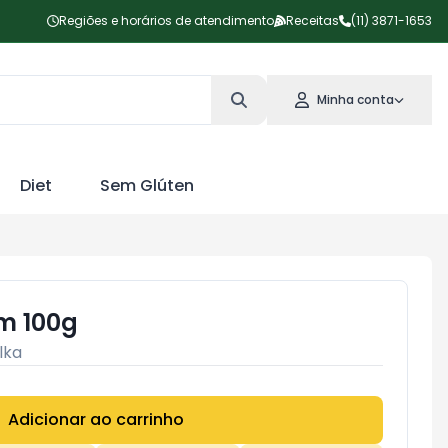
Regiões e horários de atendimento
Receitas
(11) 3871-1653
Minha conta
Diet
Sem Glúten
m 100g
lka
Adicionar ao carrinho
Subtotal:
R$ 0,00