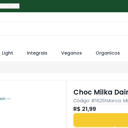
Paulo
-
SP
Light
Integrais
Veganos
Organicos
Choc Milka Dai
Código: #
16251
Marca:
Mi
R$ 21,99