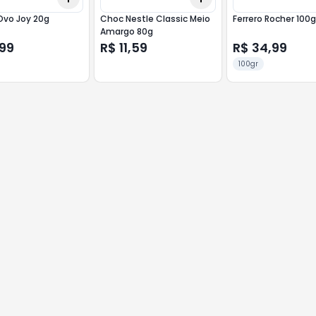
Ovo Joy 20g
Choc Nestle Classic Meio
Ferrero Rocher 100
Amargo 80g
,99
R$ 11,59
R$ 34,99
100gr