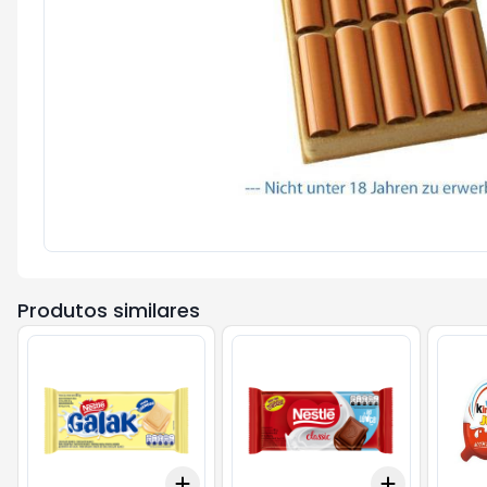
Produtos similares
Add
Add
+
3
+
5
+
10
+
3
+
5
+