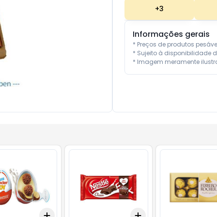
+
3
Informações gerais
* Preços de produtos pesáv
* Sujeito à disponibilidade d
* Imagem meramente ilustra
Add
Add
10
+
3
+
5
+
10
+
3
+
5
+
10