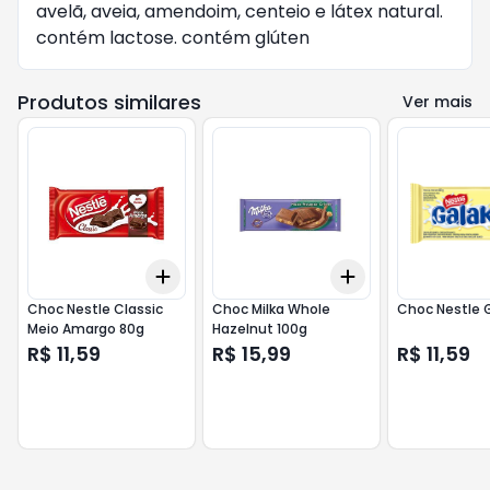
avelã, aveia, amendoim, centeio e látex natural.
contém lactose. contém glúten
Produtos similares
Ver mais
Add
Add
+
3
+
5
+
10
+
3
+
5
+
10
Choc Nestle Classic
Choc Milka Whole
Choc Nestle 
Meio Amargo 80g
Hazelnut 100g
R$ 11,59
R$ 15,99
R$ 11,59