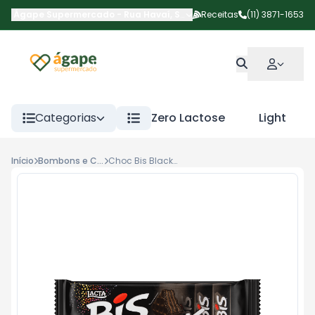
Ágape Supermercado
-
Rua Havaí
,
São Paulo
Receitas
-
SP
(11) 3871-1653
Categorias
Zero Lactose
Light
Início
Bombons e Chocolates
Choc Bis Black 100.8g