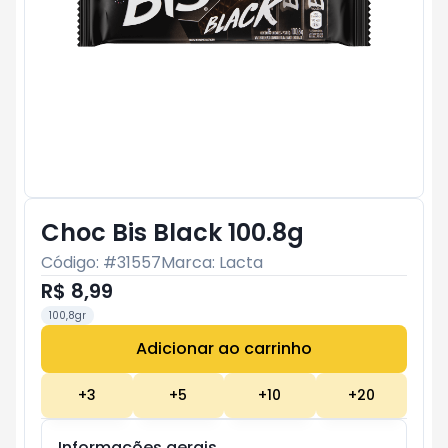
Choc Bis Black 100.8g
Código: #
31557
Marca:
Lacta
R$ 8,99
100,8gr
Adicionar ao carrinho
Subtotal:
R$ 0
+
3
+
5
+
10
+
20
Informações gerais