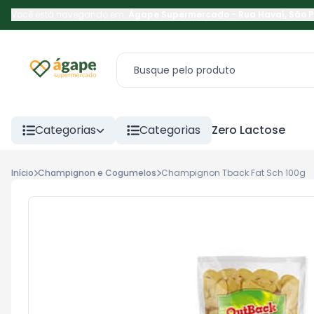
Você está navegando em:
Ágape Supermercado
-
Rua Havaí
,
São 
Categorias
Categorias
Zero Lactose
Início
Champignon e Cogumelos
Champignon Tback Fat Sch 100g