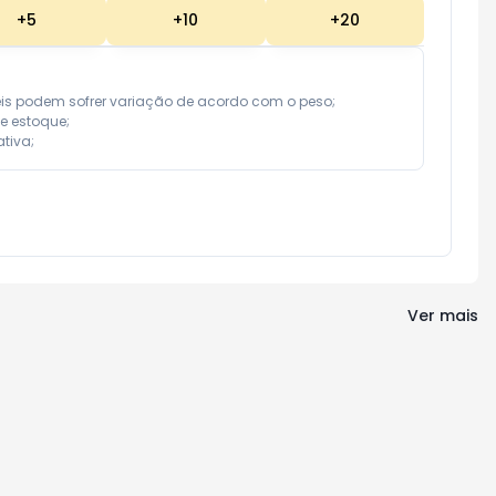
+
5
+
10
+
20
eis podem sofrer variação de acordo com o peso;

e estoque;

tiva;
Ver mais