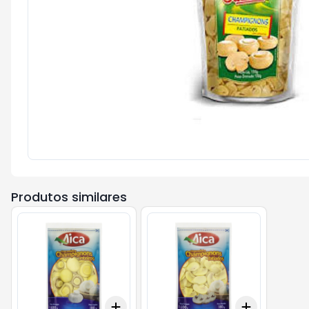
Produtos similares
Add
Add
+
3
+
5
+
10
+
3
+
5
+