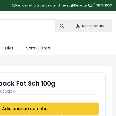
Regiões e horários de atendimento
Receitas
(11) 3871-1653
Minha conta
Diet
Sem Glúten
ack Fat Sch 100g
utback
Adicionar ao carrinho
Subtotal:
R$ 0,00