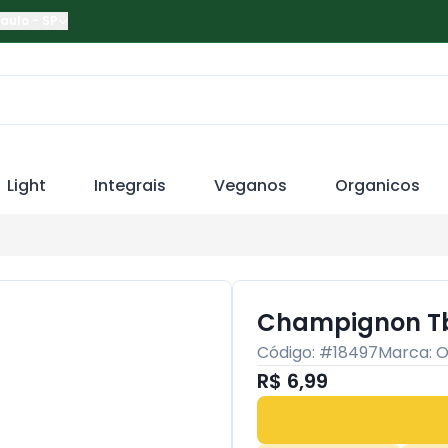
Paulo
-
SP
Light
Integrais
Veganos
Organicos
Champignon Tb
Código: #
18497
Marca:
O
R$ 6,99