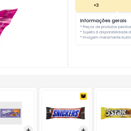
+
3
Informações gerais
* Preços de produtos pesáv
* Sujeito à disponibilidade d
* Imagem meramente ilustra
Add
Add
10
+
3
+
5
+
10
+
3
+
5
+
10