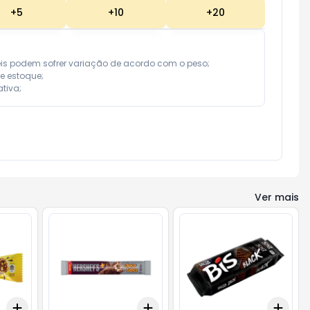
+
5
+
10
+
20
eis podem sofrer variação de acordo com o peso;

e estoque;

tiva;
Ver mais
Add
Add
Add
+
3
+
5
+
10
+
3
+
5
+
10
+
3