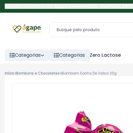
Você está navegando em:
Ágape Supermercado
-
Rua Havaí
,
São 
Categorias
Categorias
Zero Lactose
Início
Bombons e Chocolates
Bombom Sonho De Valsa 20g