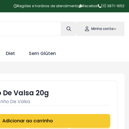
Regiões e horários de atendimento
Receitas
(11) 3871-1653
Minha conta
Diet
Sem Glúten
De Valsa 20g
nho De Valsa
Adicionar ao carrinho
Subtotal:
R$ 0,00