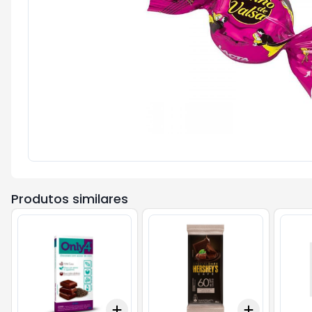
Produtos similares
Add
Add
+
3
+
5
+
10
+
3
+
5
+