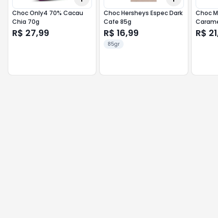
Choc Only4 70% Cacau
Choc Hersheys Espec Dark
Choc Mi
Chia 70g
Cafe 85g
Carame
R$ 27,99
R$ 16,99
R$ 21
85gr