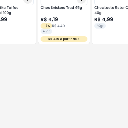
lka Toffee
Choc Snickers Trad 45g
Choc Lacta 5star 
l 100g
40g
,99
R$ 4,19
R$ 4,99
R$ 4,49
-
7
%
40gr
45gr
R$ 4,19 a partir de 3