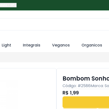
Paulo
-
SP
Light
Integrais
Veganos
Organicos
Bombom Sonho 
Código: #
2586
Marca:
So
R$ 1,99