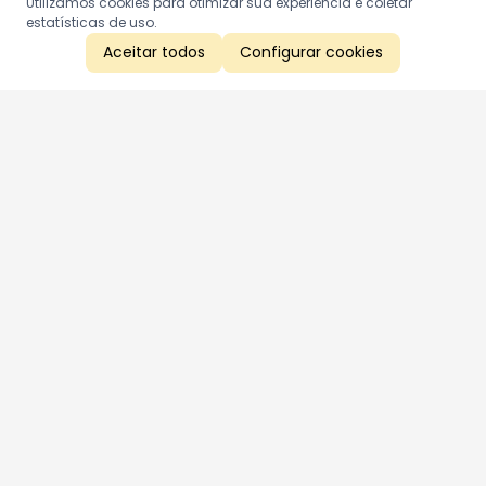
Utilizamos cookies para otimizar sua experiência e coletar
estatísticas de uso.
Aceitar todos
Configurar cookies
Aproveite as nossas promoções!
Cadastre seu e-mail e receba ofertas exclusivas.
QUERO RECEBER