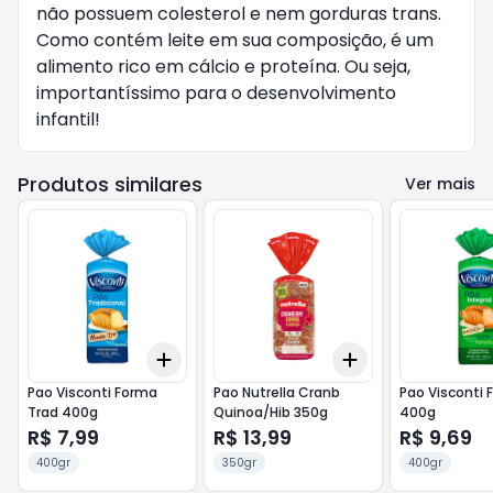
não possuem colesterol e nem gorduras trans.
Como contém leite em sua composição, é um
alimento rico em cálcio e proteína. Ou seja,
importantíssimo para o desenvolvimento
infantil!
Produtos similares
Ver mais
Add
Add
+
3
+
5
+
10
+
3
+
5
+
10
Pao Visconti Forma
Pao Nutrella Cranb
Pao Visconti 
Trad 400g
Quinoa/Hib 350g
400g
R$ 7,99
R$ 13,99
R$ 9,69
400gr
350gr
400gr