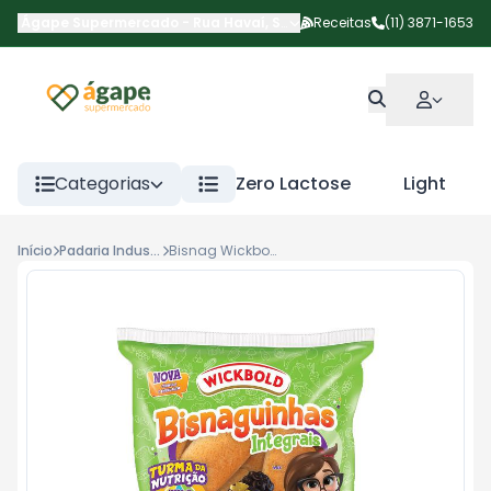
Ágape Supermercado
-
Rua Havaí
,
São Paulo
Receitas
-
SP
(11) 3871-1653
Categorias
Zero Lactose
Light
Início
Padaria Industrializados
Bisnag Wickbold T. Da Monica Integral 300g