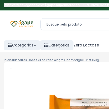
Você está navegando em:
Ágape Supermercado
-
Rua Havaí
,
São 
Categorias
Categorias
Zero Lactose
Início
Biscoitos Doces
Bisc Porto Alegre Champagne Crist 150g