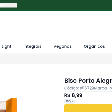
Paulo
-
SP
Light
Integrais
Veganos
Organicos
Bisc Porto Ale
Código: #
16729
Marca:
P
R$ 8,99
150gr