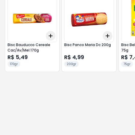
Add
Add
+
3
+
5
+
10
+
3
+
5
+
Bisc Bauducco Cereale
Bisc Panco Maria Dc 200g
Bisc Be
Cac/Av/Mel 170g
75g
R$ 5,49
R$ 4,99
R$ 7
170gr
200gr
75gr