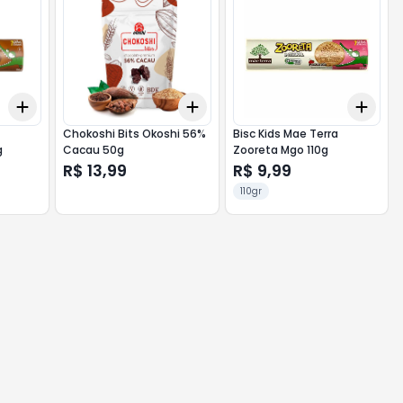
Add
Add
Add
+
3
+
5
+
10
+
3
+
5
+
10
+
3
Chokoshi Bits Okoshi 56%
Bisc Kids Mae Terra
g
Cacau 50g
Zooreta Mgo 110g
R$ 13,99
R$ 9,99
110gr