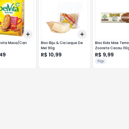
Add
Add
10
+
3
+
5
+
10
+
3
+
5
+
10
lvita Maca/Can
Bisc Biju & Cia Leque De
Bisc Kids Mae Terra
Mel 90g
Zooreta Cacau 110
,49
R$ 10,99
R$ 9,99
110gr