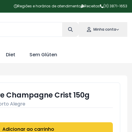
Regiões e horários de atendimento
Receitas
(11) 3871-1653
Minha conta
Diet
Sem Glúten
gre Champagne Crist 150g
orto Alegre
Adicionar ao carrinho
Subtotal:
R$ 0,00