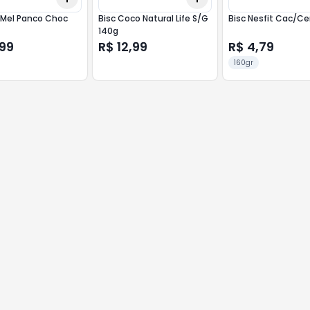
 Mel Panco Choc
Bisc Coco Natural Life S/G
Bisc Nesfit Cac/Ce
140g
,99
R$ 12,99
R$ 4,79
160gr