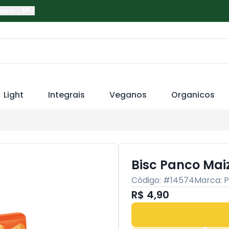
Paulo
-
SP
Light
Integrais
Veganos
Organicos
Bisc Panco Mai
Código: #
14574
Marca:
P
R$ 4,90