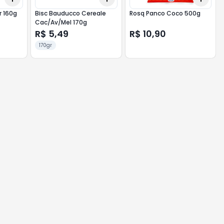
r 160g
Bisc Bauducco Cereale
Rosq Panco Coco 500g
Cac/Av/Mel 170g
R$ 5,49
R$ 10,90
170gr