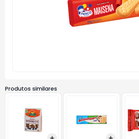
Produtos similares
Add
Add
+
3
+
5
+
10
+
3
+
5
+