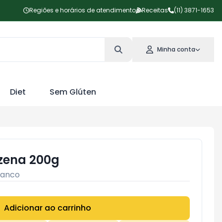
Regiões e horários de atendimento
Receitas
(11) 3871-1653
Minha conta
Diet
Sem Glúten
zena 200g
anco
Adicionar ao carrinho
Subtotal:
R$ 0,00