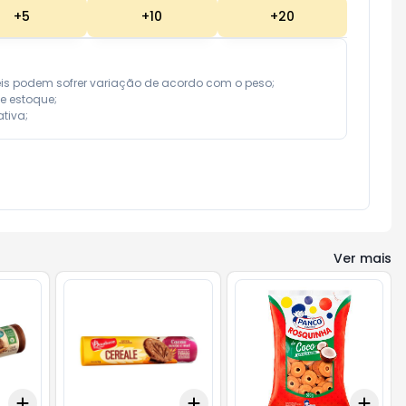
+
5
+
10
+
20
eis podem sofrer variação de acordo com o peso;

e estoque;

tiva;
Ver mais
Add
Add
Add
+
3
+
5
+
10
+
3
+
5
+
10
+
3