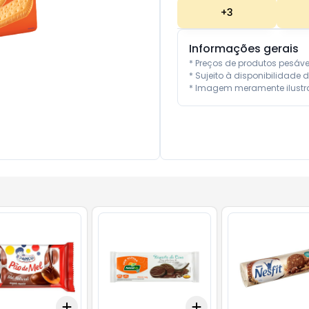
+
3
Informações gerais
* Preços de produtos pesáv
* Sujeito à disponibilidade d
* Imagem meramente ilustra
Add
Add
10
+
3
+
5
+
10
+
3
+
5
+
10