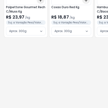
+
3
kg
+
5
kg
+
3
kg
+
5
Polpettone Gourmet Rech
Coxao Duro Red Kg
Hambur
C/Muss Kg
R$ 23,97
R$ 18,87
R$ 2
/
kg
/
kg
Suj. a Variação Peso/Valor
Suj. a Variação Peso/Valor
Suj. a 
Conforme Separação
Conforme Separação
Confor
Aprox. 300g
Aprox. 300g
Aprox