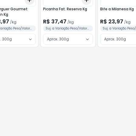
kg
+
3
kg
+
5
kg
+
3
kg
+
5
kg
guer Gourmet
Picanha Fat. Reserva Kg
Bife a Milanesa Kg
C/Bacon Kg
3,97
R$ 37,47
R$ 23,97
/
kg
/
kg
/
kg
Variação Peso/Valor
Suj. a Variação Peso/Valor
Suj. a Variação Peso
me Separação
Conforme Separação
Conforme Separação
. 300g
Aprox. 300g
Aprox. 300g