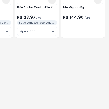
+
3
kg
+
5
kg
+
3
kg
+
5
kg
+
3
Bife Ancho Contra File Kg
File Mignon Kg
R$ 23,97
R$ 144,90
/
kg
/
un
/Valor
Suj. a Variação Peso/Valor
Conforme Separação
Aprox. 300g