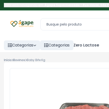
Você está navegando em:
Ágape Supermercado
-
Rua Havaí
,
São 
Categorias
Categorias
Zero Lactose
Início
Bovinos
Baby Bife Kg