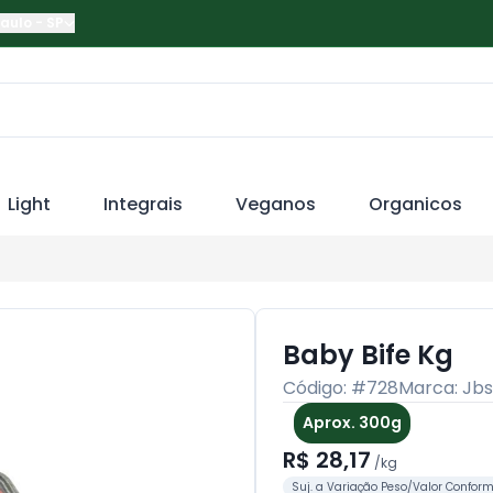
Paulo
-
SP
Light
Integrais
Veganos
Organicos
Baby Bife Kg
Código: #
728
Marca:
Jbs
Aprox. 300g
R$ 28,17
/
kg
Suj. a Variação Peso/Valor Confor