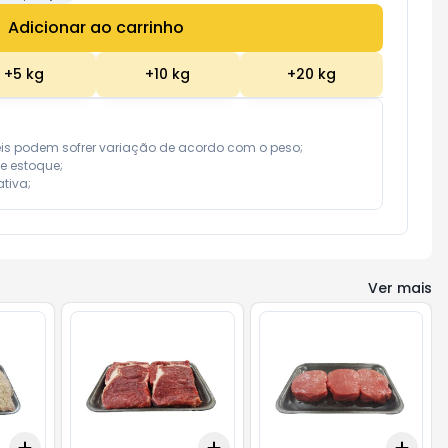
Adicionar ao carrinho
Subtotal:
R$ 0,00
+
5
kg
+
10
kg
+
20
kg
eis podem sofrer variação de acordo com o peso;

e estoque;

tiva;
Ver mais
Add
Add
Add