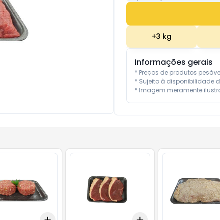
+
3
kg
Informações gerais
* Preços de produtos pesáv
* Sujeito à disponibilidade d
* Imagem meramente ilustra
Add
Add