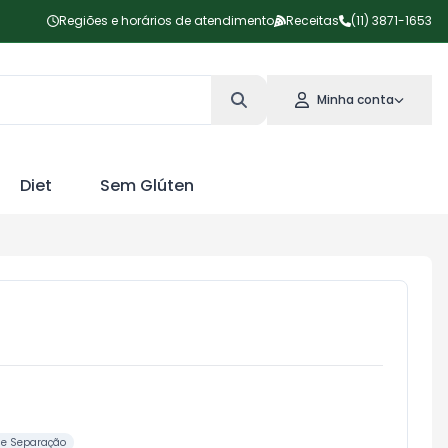
Regiões e horários de atendimento
Receitas
(11) 3871-1653
Minha conta
Diet
Sem Glúten
me Separação