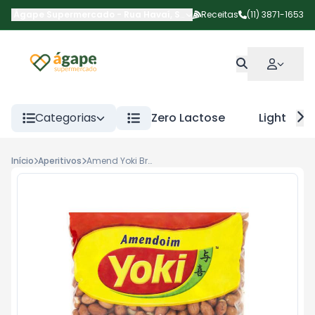
Ágape Supermercado
-
Rua Havaí
,
São Paulo
Receitas
-
SP
(11) 3871-1653
Categorias
Zero Lactose
Light
Início
Aperitivos
Amend Yoki Branco 500g