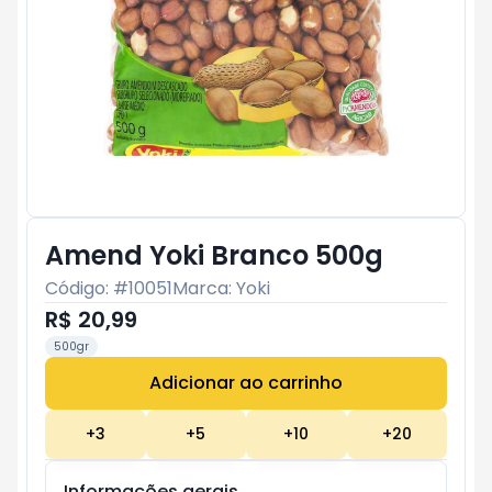
Amend Yoki Branco 500g
Código: #
10051
Marca:
Yoki
R$ 20,99
500gr
Adicionar ao carrinho
Subtotal:
R$ 0
+
3
+
5
+
10
+
20
Informações gerais