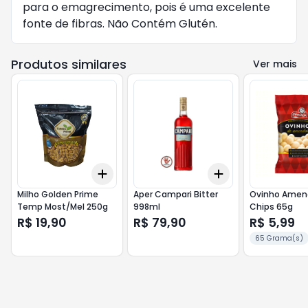
para o emagrecimento, pois é uma excelente
fonte de fibras. Não Contém Glutén.
Produtos similares
Ver mais
Add
Add
+
3
+
5
+
10
+
3
+
5
+
10
Milho Golden Prime
Aper Campari Bitter
Ovinho Amen
Temp Most/Mel 250g
998ml
Chips 65g
R$ 19,90
R$ 79,90
R$ 5,99
65 Grama(s)